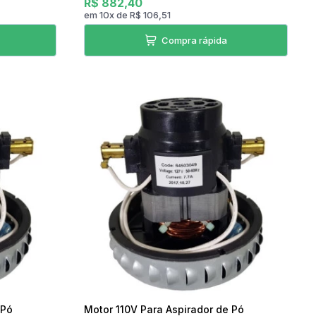
R$ 882,40
em
10
x
de
R$ 106,51
Compra rápida
 Pó
Motor 110V Para Aspirador de Pó