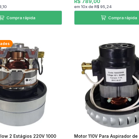
R$ 789,00
3,10
em
10
x
de
R$ 95,24
Compra rápida
Compra rápida
dades
Flow 2 Estágios 220V 1000
Motor 110V Para Aspirador de