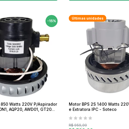
Últimas unidades
-15%
 850 Watts 220V P/Aspirador
Motor BPS 2S 1400 Watts 220
A10N1, AQP20, AWD01, GT20N,
e Extratora IPC - Soteco
30N
R$ 959,00