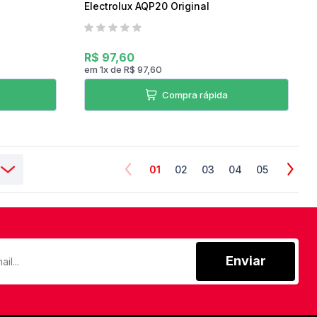
Electrolux AQP20 Original
R$ 97,60
em
1
x
de
R$ 97,60
Compra rápida
01
02
03
04
05
Enviar