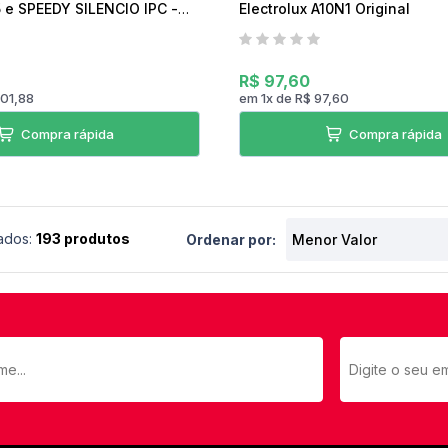
e SPEEDY SILENCIO IPC -
Electrolux A10N1 Original
R$ 97,60
101,88
em
1
x
de
R$ 97,60
Compra rápida
Compra rápida
ados:
193 produtos
Ordenar por: