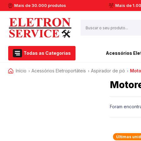
Mais de 30.000 produtos
Mais de 1.0
Todas as Categorias
Acessórios Ele
Início
Acessórios Eletroportáteis
Airfryer Philips Walita
Aspirador de pó
Esmerilhadeira
Moto
›
›
›
Acessórios Eletroportáteis
Aspirador de pó
Furadeiras
Motore
Eletroportáteis
Barbeador
Marteletes
Ferramentas Elétricas
Batedeiras
Martelos
Dremel
Cafeteiras
Soprador Térmico
Foram encontr
Centrifuga de Suco
Serras Circulares
Casa e Jardim
Espremedor de Laranja
Serras Esquadrias
Extratora e Limpeza
Enceradeira
Multicortadoras
Últimas uni
Marcas
Liquidificador
Politrizes