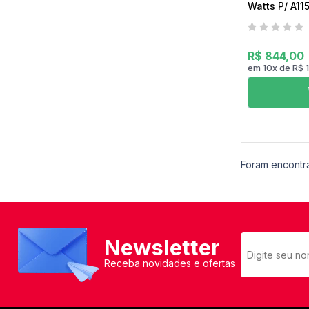
Watts P/ A115 
Soteco
R$ 844,00
em
10
x
de
R$ 
Foram encontr
Newsletter
Receba novidades e ofertas