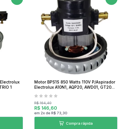
07h as 17h
Electrolux
Motor BPS1S 850 Watts 110V P/Aspirador
TRIO 1
Electrolux A10N1, AQP20, AWD01, GT20N,
GT20P e GT30N
R$ 164,40
R$ 146,60
em
2
x
de
R$ 73,30
Compra rápida