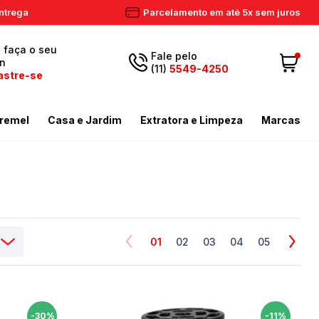
ntrega
Parcelamento em até 5x sem juros
, faça o seu
Fale pelo
in
(11)
5549-4250
astre-se
5549-
Fazer login
11
remel
Casa e Jardim
Extratora e Limpeza
Marcas
4250
 Cadastre-se
ador de Gramas
dores
Aspiradores Profissionais
Email
Meus dados
ador de Gramas
iras
Enceradeiras
peza
as / Tostadores
Extratora
Meus pedidos
ira
 e Circulador
Limpador a Vapor
contato@eletronservice.com.br
Acessórios Limpeza
01
02
03
04
05
Horário de
dor de Cerca Viva
Acessórios Varredeiras
r de Ar
Mop de Limpeza
atendimento
Seg a sex. das
mas
-30%
-11%