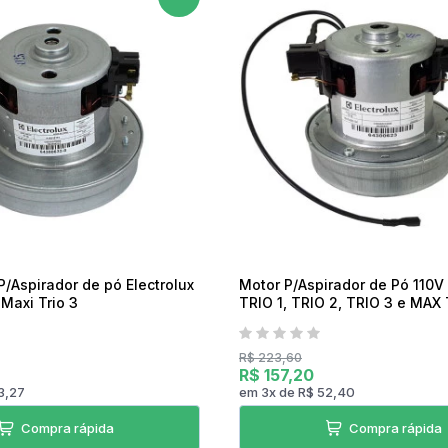
Torradeira
Liquidificador
Desengripante
Sanduicheira Peças
Mixer
icorte
Umidificador Peças
Panelas Elétricas
/Aspirador de pó Electrolux
Motor P/Aspirador de Pó 110V 
 Maxi Trio 3
TRIO 1, TRIO 2, TRIO 3 e MAX 
R$ 223,60
R$ 157,20
3,27
em
3
x
de
R$ 52,40
Compra rápida
Compra rápida