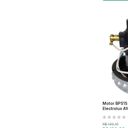
Motor BPS1S
Electrolux 
GT20P e GT
R$ 149,10