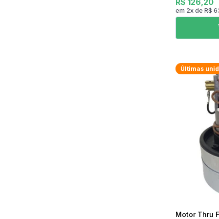
R$ 126,20
em
2
x
de
R$ 6
Últimas uni
Motor Thru 