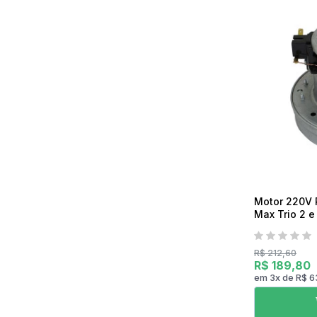
Mixer
Serras Marmores
Lavadoras de Alta Pressão
Processadores
Serras Tico-Tico
Instrumentos de Medição
Ventilador
Serras Rápidas / Pol
Cozinha Profissional
Ferramentas a Bateria
Beleza e Saúde
Motor 220V P
Max Trio 2 e
R$ 212,60
R$ 189,80
em
3
x
de
R$ 6