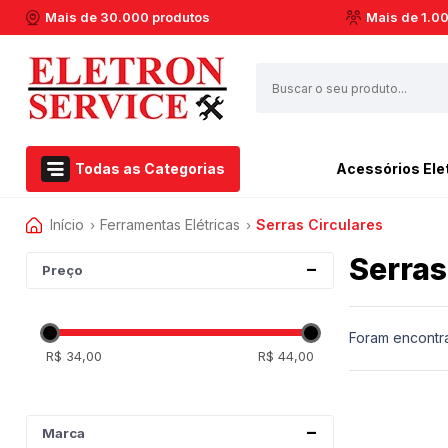
Mais de 30.000 produtos
Mais de 1.0
Todas as Categorias
Acessórios Ele
Início
Ferramentas Elétricas
Serras Circulares
Airfryer Philips Walita
Esmerilhadeira
›
›
Acessórios Eletroportáteis
Aspirador de pó
Furadeiras
Serras
Eletroportáteis
Preço
Barbeador
Marteletes
Ferramentas Elétricas
Batedeiras
Martelos
Dremel
Cafeteiras
Soprador Térmico
Foram encontr
R$ 34,00
R$ 44,00
Centrifuga de Suco
Serras Circulares
Casa e Jardim
Espremedor de Laranja
Serras Esquadrias
Extratora e Limpeza
Enceradeira
Multicortadoras
Marca
Marcas
Liquidificador
Politrizes