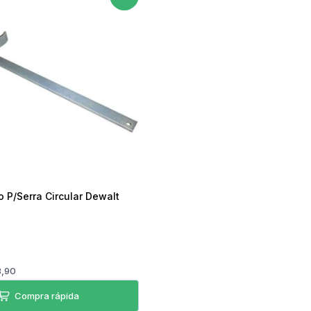
Torradeira
Liquidificador
Desengripante
Sanduicheira Peças
Mixer
icorte
Umidificador Peças
Panelas Elétricas
o P/Serra Circular Dewalt
8,90
Compra rápida