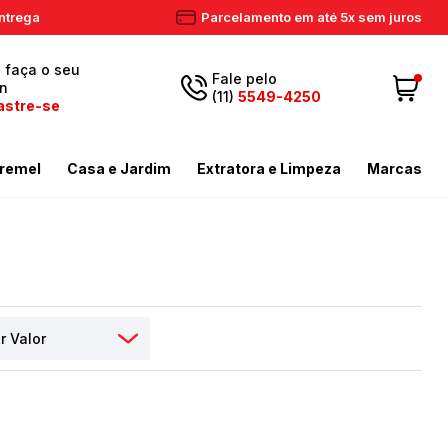
ntrega
Parcelamento em até 5x sem juros
, faça o seu
Fale pelo
in
(11)
5549-4250
astre-se
5549-
Fazer login
11
remel
Casa e Jardim
Extratora e Limpeza
Marcas
4250
 Cadastre-se
ador de Gramas
dores
Aspiradores Profissionais
Email
Meus dados
ador de Gramas
iras
Enceradeiras
peza
as / Tostadores
Extratora
Meus pedidos
ira
 e Circulador
Limpador a Vapor
contato@eletronservice.com.br
Acessórios Limpeza
Horário de
dor de Cerca Viva
Acessórios Varredeiras
r de Ar
Mop de Limpeza
atendimento
Seg a sex. das
mas