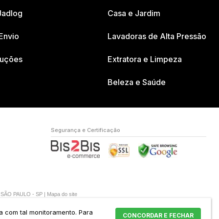
Jadlog
Casa e Jardim
Envio
Lavadoras de Alta Pressão
luções
Extratora e Limpeza
Beleza e Saúde
Segurança e Certificação
A SÃO PAULO - SP |
Mapa do site
da com tal monitoramento.
Para
CONCORDAR E FECHAR