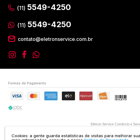
5549-4250
(11)
5549-4250
(11)
contato@eletronservice.com.br
Formas de Pagamento
Eletron Service Comércio e S
Cookies: a gente guarda estatísticas de visitas para melhorar s