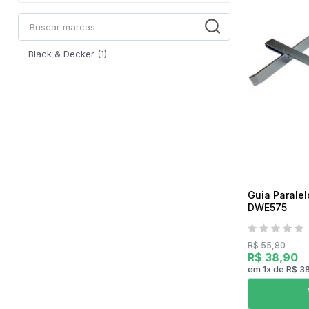
Mixer
Serras Marmores
Lavadoras de Alta Pressão
Processadores
Serras Tico-Tico
Instrumentos de Medição
Ventilador
Serras Rápidas / Pol
Black & Decker (1)
Cozinha Profissional
Ferramentas a Bateria
Beleza e Saúde
Guia Paralel
DWE575
R$ 55,80
R$ 38,90
em
1
x
de
R$ 3