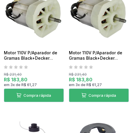
pedidos
Motor 110V P/Aparador de
Motor 110V P/Aparador de
Gramas Black+Decker
Gramas Black+Decker
GL300P-BR TIPO 3 Original
GL300P-BR TIPO 1 Original
R$ 231,40
R$ 231,40
R$ 183,80
R$ 183,80
em
3
x
de
R$ 61,27
em
3
x
de
R$ 61,27
Compra rápida
Compra rápida