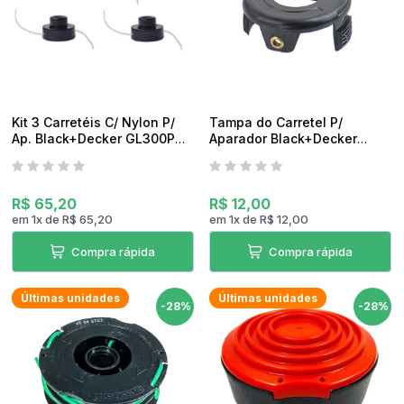
Kit 3 Carretéis C/ Nylon P/
Tampa do Carretel P/
Ap. Black+Decker GL300P
Aparador Black+Decker
Original
GL300P Original
R$ 65,20
R$ 12,00
em
1
x
de
R$ 65,20
em
1
x
de
R$ 12,00
Compra rápida
Compra rápida
Últimas unidades
Últimas unidades
-28%
-28%