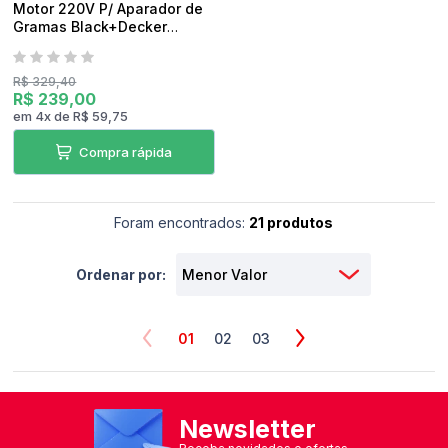
Motor 220V P/ Aparador de
Gramas Black+Decker
GL600N-B2 TIPO1 Original
R$ 329,40
R$ 239,00
em
4
x
de
R$ 59,75
Compra rápida
Foram encontrados:
21 produtos
Ordenar por:
01
02
03
Newsletter