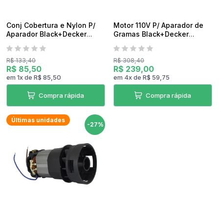
Conj Cobertura e Nylon P/
Motor 110V P/ Aparador de
Aparador Black+Decker
Gramas Black+Decker
GH1000 Original
GL600N-BR TIPO 1 Original
R$ 133,40
R$ 308,40
R$ 85,50
R$ 239,00
em
1
x
de
R$ 85,50
em
4
x
de
R$ 59,75
Compra rápida
Compra rápida
Últimas unidades
-27%