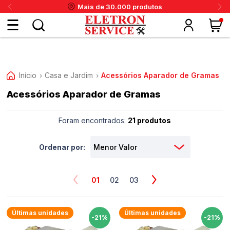
Mais de 30.000 produtos
Fazer
login
Início
Casa e Jardim
Acessórios Aparador de Gramas
›
›
Acessórios Aparador de Gramas
ou
ritânia
Panex
Krups
Taiff
Faet
Daneva
Eletrolux
DeWalt
Layr
Skymsen
Karcher
IPC
Cadastre-
Foram encontrados:
21 produtos
se
Ordenar por:
Meus
01
02
03
dados
Últimas unidades
Últimas unidades
-21%
-21%
Meus