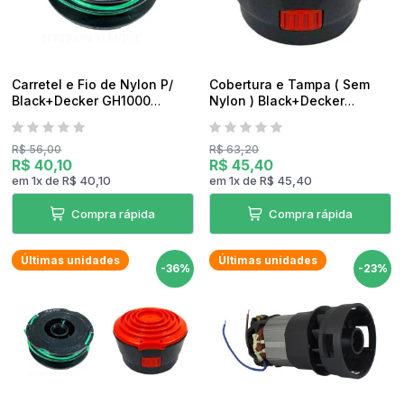
Carretel e Fio de Nylon P/
Cobertura e Tampa ( Sem
Black+Decker GH1000
Nylon ) Black+Decker
Original
GH1000 Original
R$ 56,00
R$ 63,20
R$ 40,10
R$ 45,40
em
1
x
de
R$ 40,10
em
1
x
de
R$ 45,40
Compra rápida
Compra rápida
Últimas unidades
Últimas unidades
-36%
-23%