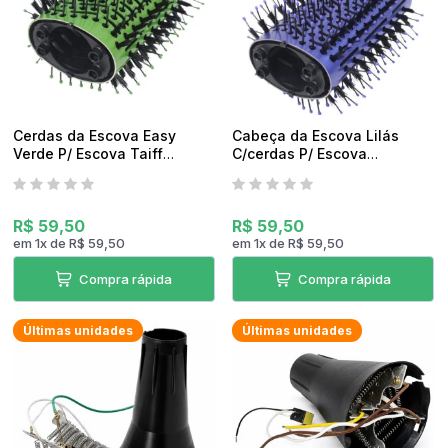
Cerdas da Escova Easy
Cabeça da Escova Lilás
Verde P/ Escova Taiff
C/cerdas P/ Escova
Esmv12 Original
Secadora Taiff Daihatsu
Esmv12 Lilas Original
R$ 59,50
R$ 59,50
em
1
x
de
R$ 59,50
em
1
x
de
R$ 59,50
Compra rápida
Compra rápida
Últimas unidades
Últimas unidades