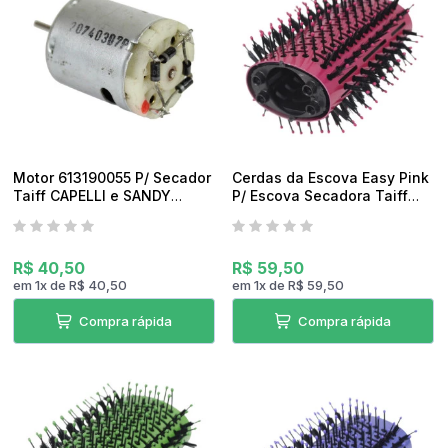
pedidos
Motor 613190055 P/ Secador
Cerdas da Escova Easy Pink
Taiff CAPELLI e SANDY
P/ Escova Secadora Taiff
Original
Esmv12 Original
R$ 40,50
R$ 59,50
em
1
x
de
R$ 40,50
em
1
x
de
R$ 59,50
Compra rápida
Compra rápida