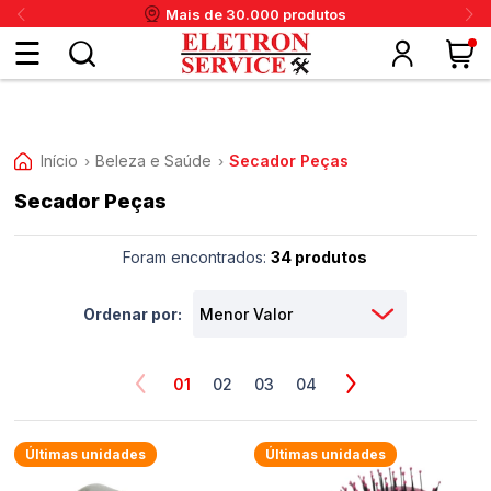
Mais de 1.000.000 clientes atendidos
Fazer
login
Início
Beleza e Saúde
Secador Peças
›
›
Secador Peças
ou
ritânia
Panex
Krups
Taiff
Faet
Daneva
Eletrolux
DeWalt
Layr
Skymsen
Karcher
IPC
Cadastre-
Foram encontrados:
34 produtos
se
Ordenar por:
Meus
01
02
03
04
dados
Últimas unidades
Últimas unidades
Meus