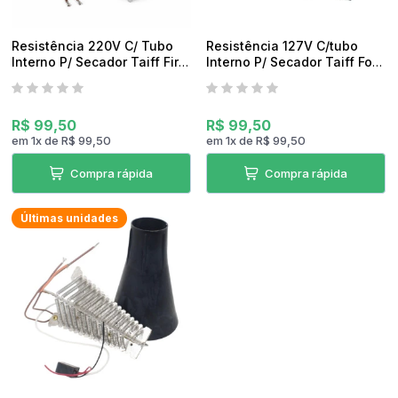
Resistência 220V C/ Tubo
Resistência 127V C/tubo
Interno P/ Secador Taiff Fire
Interno P/ Secador Taiff Fox
Fox Original
Ion Original
R$ 99,50
R$ 99,50
em
1
x
de
R$ 99,50
em
1
x
de
R$ 99,50
Compra rápida
Compra rápida
Últimas unidades