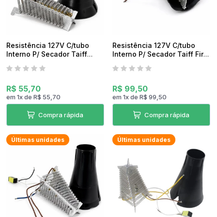
Resistência 127V C/tubo
Resistência 127V C/tubo
Interno P/ Secador Taiff
Interno P/ Secador Taiff Fire
Black Pro Original
Fox Original
R$ 55,70
R$ 99,50
em
1
x
de
R$ 55,70
em
1
x
de
R$ 99,50
Compra rápida
Compra rápida
Últimas unidades
Últimas unidades