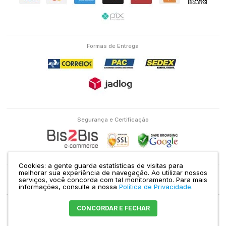
Formas de Entrega
Segurança e Certificação
Cookies: a gente guarda estatísticas de visitas para
melhorar sua experiência de navegação. Ao utilizar nossos
serviços, você concorda com tal monitoramento.
Para mais
Eletron Service Comércio e Serviço Ltda | CNPJ: 04.586.463/0001-38 | RUA
informações, consulte a nossa
Política de Privacidade.
DOMINGOS DE MORAIS, 1435 VILA MARIANA SÃO PAULO - SP |
Mapa do site
CONCORDAR E FECHAR
Crie sua loja virtual
com a melhor empresa de e-commerce do Brasil.