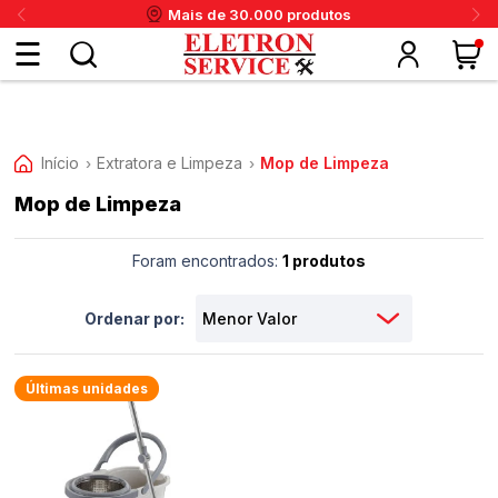
Mais de 30.000 produtos
Fazer
login
Início
Extratora e Limpeza
Mop de Limpeza
›
›
Mop de Limpeza
ou
ritânia
Panex
Krups
Taiff
Faet
Daneva
Eletrolux
DeWalt
Layr
Skymsen
Karcher
IPC
Cadastre-
Foram encontrados:
1 produtos
se
Ordenar por:
Meus
Últimas unidades
dados
Meus