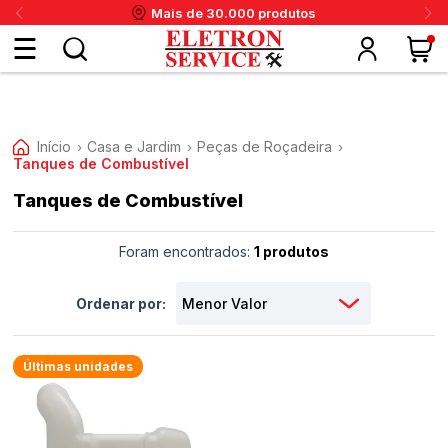
Mais de 30.000 produtos
Fazer
login
Início
Casa e Jardim
Peças de Roçadeira
›
›
›
Tanques de Combustível
ou
Tanques de Combustível
ritânia
Panex
Krups
Taiff
Faet
Daneva
Eletrolux
DeWalt
Layr
Skymsen
Karcher
IPC
Cadastre-
Foram encontrados:
1 produtos
se
Ordenar por:
Meus
dados
Últimas unidades
Meus