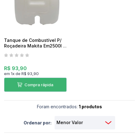
pedidos
Tanque de Combustível P/
Roçadeira Makita Em2500l e
Em2500ug Original
R$ 93,90
em
1
x
de
R$ 93,90
Compra rápida
Foram encontrados:
1 produtos
Ordenar por: