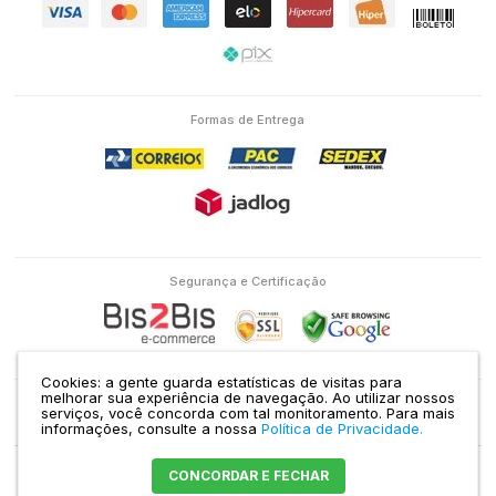
Formas de Entrega
Segurança e Certificação
Cookies: a gente guarda estatísticas de visitas para
melhorar sua experiência de navegação. Ao utilizar nossos
serviços, você concorda com tal monitoramento.
Para mais
Eletron Service Comércio e Serviço Ltda | CNPJ: 04.586.463/0001-38 | RUA
informações, consulte a nossa
Política de Privacidade.
DOMINGOS DE MORAIS, 1435 VILA MARIANA SÃO PAULO - SP |
Mapa do site
CONCORDAR E FECHAR