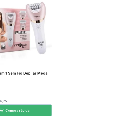
Torradeira
Liquidificador
Desengripante
Sanduicheira Peças
Mixer
icorte
Umidificador Peças
Panelas Elétricas
em 1 Sem Fio Depilar Mega
4,75
Compra rápida