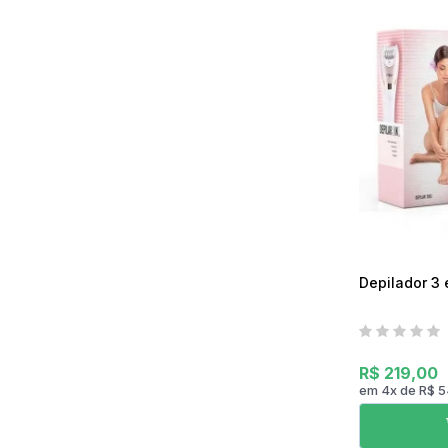
Mixer
Serras Marmores
Lavadoras de Alta Pressão
Processadores
Serras Tico-Tico
Instrumentos de Medição
Ventilador
Serras Rápidas / Pol
Cozinha Profissional
Ferramentas a Bateria
Beleza e Saúde
Depilador 3 
R$ 219,00
em
4
x
de
R$ 5