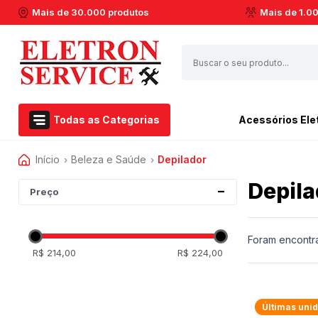
Mais de 30.000 produtos
Mais de 1.0
Todas as Categorias
Acessórios Ele
Início
Beleza e Saúde
Depilador
Airfryer Philips Walita
Esmerilhadeira
›
›
Acessórios Eletroportáteis
Aspirador de pó
Furadeiras
Depila
Eletroportáteis
Preço
Barbeador
Marteletes
Ferramentas Elétricas
Batedeiras
Martelos
Dremel
Cafeteiras
Soprador Térmico
Foram encontr
R$ 214,00
R$ 224,00
Centrifuga de Suco
Serras Circulares
Casa e Jardim
Espremedor de Laranja
Serras Esquadrias
Extratora e Limpeza
Enceradeira
Multicortadoras
Últimas uni
Marcas
Liquidificador
Politrizes