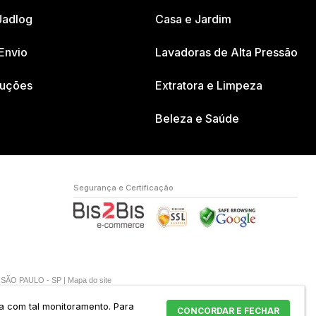
Jadlog
Casa e Jardim
Envio
Lavadoras de Alta Pressão
luções
Extratora e Limpeza
Beleza e Saúde
Segurança e Certificação
A SÃO PAULO - SP |
Mapa do site
da com tal monitoramento.
Para
CONCORDAR E FECHAR