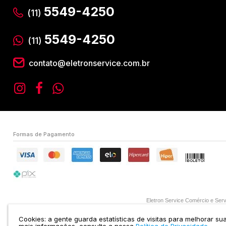
5549-4250
(11)
5549-4250
(11)
contato@eletronservice.com.br
Formas de Pagamento
Eletron Service Comércio e S
Cookies: a gente guarda estatísticas de visitas para melhorar s