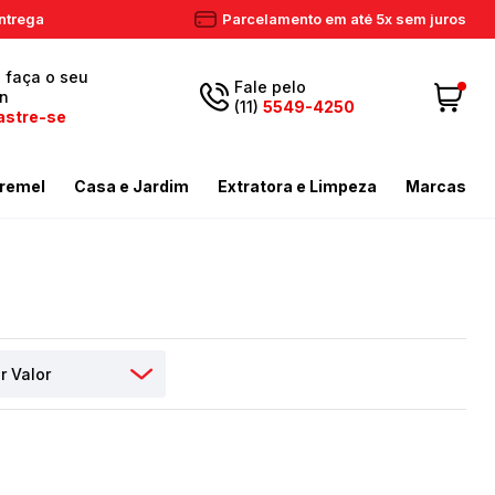
ntrega
Parcelamento em até 5x sem juros
, faça o seu
Fale pelo
in
(11)
5549-4250
astre-se
5549-
Fazer login
11
remel
Casa e Jardim
Extratora e Limpeza
Marcas
4250
 Cadastre-se
ador de Gramas
dores
Aspiradores Profissionais
Email
Meus dados
ador de Gramas
iras
Enceradeiras
peza
as / Tostadores
Extratora
Meus pedidos
ira
 e Circulador
Limpador a Vapor
contato@eletronservice.com.br
Acessórios Limpeza
Horário de
dor de Cerca Viva
Acessórios Varredeiras
r de Ar
Mop de Limpeza
atendimento
Seg a sex. das
mas