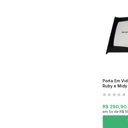
Mixer
Serras Marmores
Lavadoras de Alta Pressão
Processadores
Serras Tico-Tico
Instrumentos de Medição
Ventilador
Serras Rápidas / Pol
Cozinha Profissional
Ferramentas a Bateria
Beleza e Saúde
Porta Em Vid
Ruby e Midy
R$ 290,90
em
5
x
de
R$ 5