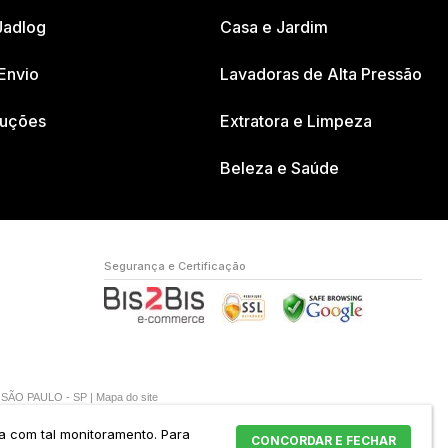
Jadlog
Casa e Jardim
Envio
Lavadoras de Alta Pressão
luções
Extratora e Limpeza
Beleza e Saúde
Segurança e Certificação
A SÃO PAULO - SP |
Mapa do site
da com tal monitoramento.
Para
CONCORDAR E FECHAR