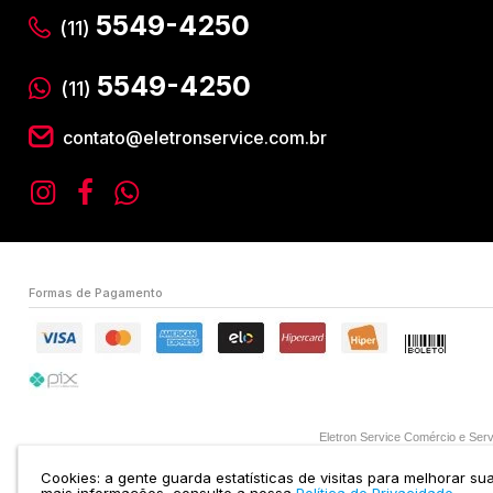
5549-4250
(11)
5549-4250
(11)
contato@eletronservice.com.br
Formas de Pagamento
Eletron Service Comércio e S
Cookies: a gente guarda estatísticas de visitas para melhorar s