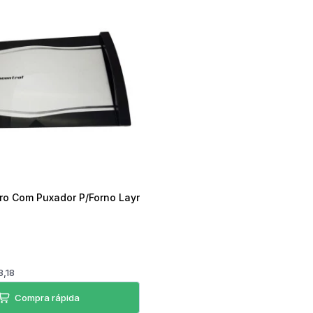
Torradeira
Liquidificador
Desengripante
Sanduicheira Peças
Mixer
icorte
Umidificador Peças
Panelas Elétricas
ro Com Puxador P/Forno Layr
8,18
Compra rápida