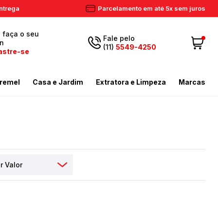
ntrega
Parcelamento em até 5x sem juros
, faça o seu
Fale pelo
in
(11)
5549-4250
astre-se
5549-
Fazer login
11
remel
Casa e Jardim
Extratora e Limpeza
Marcas
4250
 Cadastre-se
ador de Gramas
dores
Aspiradores Profissionais
Email
Meus dados
ador de Gramas
iras
Enceradeiras
peza
as / Tostadores
Extratora
Meus pedidos
ira
 e Circulador
Limpador a Vapor
contato@eletronservice.com.br
Acessórios Limpeza
Horário de
dor de Cerca Viva
Acessórios Varredeiras
r de Ar
Mop de Limpeza
atendimento
Seg a sex. das
mas