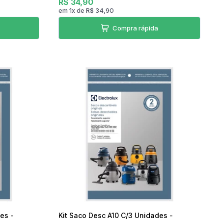
R$ 34,90
em
1
x
de
R$ 34,90
Compra rápida
es -
Kit Saco Desc A10 C/3 Unidades -