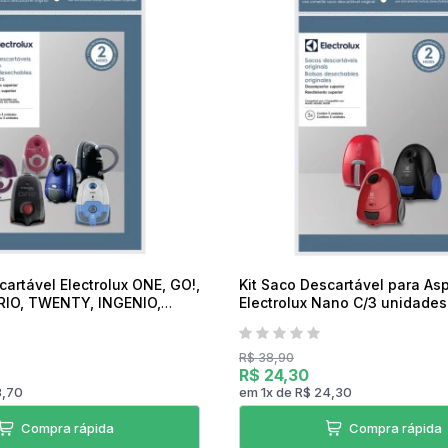
Torradeira
Liquidificador
Desengripante
Sanduicheira Peças
Mixer
icorte
Umidificador Peças
Panelas Elétricas
cartável Electrolux ONE, GO!,
Kit Saco Descartável para Asp
RIO, TWENTY, INGENIO,
Electrolux Nano C/3 unidades
nidades
R$ 38,90
R$ 24,30
8,70
em
1
x
de
R$ 24,30
Compra rápida
Compra rápida