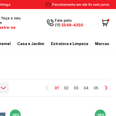
ntrega
Parcelamento em até 5x sem juros
, faça o seu
Fale pelo
in
(11)
5549-4250
astre-se
5549-
Fazer login
11
remel
Casa e Jardim
Extratora e Limpeza
Marcas
4250
 Cadastre-se
ador de Gramas
dores
Aspiradores Profissionais
Email
Meus dados
ador de Gramas
iras
Enceradeiras
peza
as / Tostadores
Extratora
Meus pedidos
ira
 e Circulador
Limpador a Vapor
contato@eletronservice.com.br
Acessórios Limpeza
01
02
03
04
05
Horário de
dor de Cerca Viva
Acessórios Varredeiras
r de Ar
Mop de Limpeza
atendimento
Seg a sex. das
mas
-38%
-36%