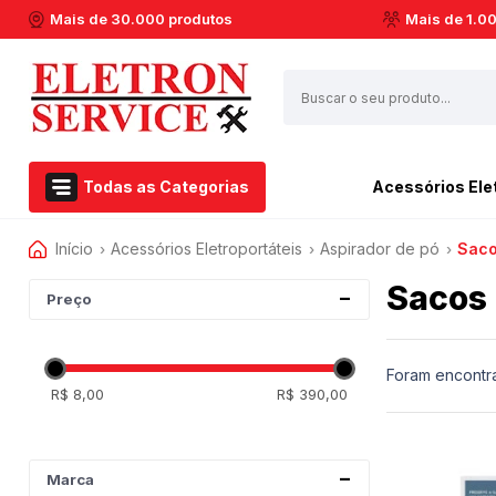
Mais de 30.000 produtos
Mais de 1.0
Todas as Categorias
Acessórios Ele
Início
Acessórios Eletroportáteis
Airfryer Philips Walita
Aspirador de pó
Esmerilhadeira
Saco
›
›
›
Acessórios Eletroportáteis
Aspirador de pó
Furadeiras
Sacos 
Eletroportáteis
Preço
Barbeador
Marteletes
Ferramentas Elétricas
Batedeiras
Martelos
Dremel
Cafeteiras
Soprador Térmico
Foram encontr
R$ 8,00
R$ 390,00
Centrifuga de Suco
Serras Circulares
Casa e Jardim
Espremedor de Laranja
Serras Esquadrias
Extratora e Limpeza
Enceradeira
Multicortadoras
Marca
Marcas
Liquidificador
Politrizes