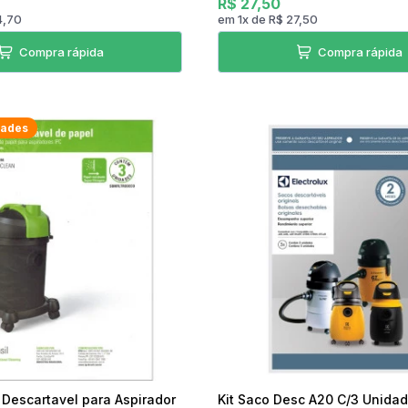
R$ 27,50
4,70
em
1
x
de
R$ 27,50
Compra rápida
Compra rápida
dades
 Descartavel para Aspirador
Kit Saco Desc A20 C/3 Unidad