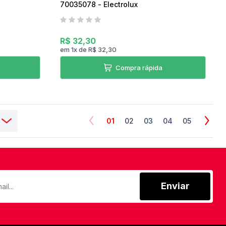
70035078 - Electrolux
R$ 32,30
em
1
x
de
R$ 32,30
Compra rápida
01
02
03
04
05
Enviar