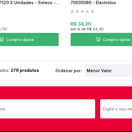
P120 3 Unidades - Soteco -
70035080 - Electrolux
R$ 34,30
9,70
em
1
x
de
R$ 34,30
Compra rápida
Compra rápida
ados:
279 produtos
Ordenar por: