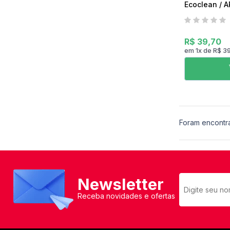
Ecoclean / A
IPC
R$ 39,70
em
1
x
de
R$ 3
Foram encontr
Newsletter
Receba novidades e ofertas