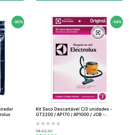
-30%
-34%
irador
Kit Saco Descartável C/3 unidades -
es - Electrolux
GT2200 / AP170 / AP1000 / JOB -
Electrolux
R$ 52,50