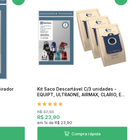
07h as 17h
irador
Kit Saco Descartável C/3 unidades -
EQUIPT, ULTRAONE, AIRMAX, CLARIO, ETC
- Electrolux
R$ 37,50
R$ 23,90
em
1
x
de
R$ 23,90
Compra rápida