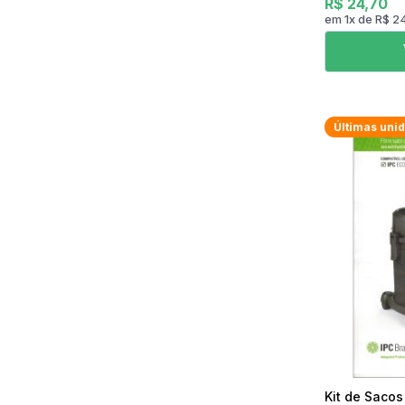
R$ 24,70
em
1
x
de
R$ 2
Últimas uni
Kit de Sacos