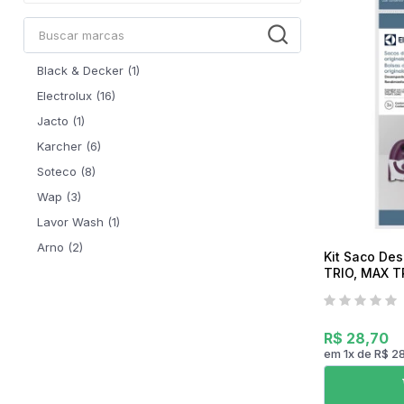
Mixer
Serras Marmores
Lavadoras de Alta Pressão
Processadores
Serras Tico-Tico
Instrumentos de Medição
Ventilador
Serras Rápidas / Pol
Black & Decker (1)
Cozinha Profissional
Electrolux (16)
Ferramentas a Bateria
Jacto (1)
Karcher (6)
Beleza e Saúde
Soteco (8)
Wap (3)
Lavor Wash (1)
Arno (2)
Kit Saco Des
TRIO, MAX T
SONIC C/3 u
R$ 28,70
em
1
x
de
R$ 2