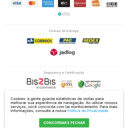
Formas de Entrega
Segurança e Certificação
Cookies: a gente guarda estatísticas de visitas para
melhorar sua experiência de navegação. Ao utilizar nossos
serviços, você concorda com tal monitoramento.
Para mais
Eletron Service Comércio e Serviço Ltda | CNPJ: 04.586.463/0001-38 | RUA
informações, consulte a nossa
Política de Privacidade.
DOMINGOS DE MORAIS, 1435 VILA MARIANA SÃO PAULO - SP |
Mapa do site
CONCORDAR E FECHAR