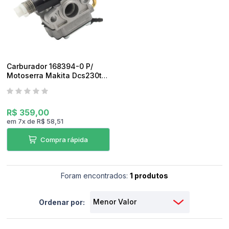
pedidos
Carburador 168394-0 P/
Motoserra Makita Dcs230t
Original
R$ 359,00
em
7
x
de
R$ 58,51
Compra rápida
Foram encontrados:
1 produtos
Ordenar por: