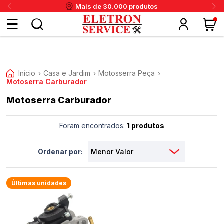
Mais de 30.000 produtos
Fazer
login
Início
Casa e Jardim
Motosserra Peça
›
›
›
Motoserra Carburador
ou
Motoserra Carburador
ritânia
Panex
Krups
Taiff
Faet
Daneva
Eletrolux
DeWalt
Layr
Skymsen
Karcher
IPC
Cadastre-
Foram encontrados:
1 produtos
se
Ordenar por:
Meus
dados
Últimas unidades
Meus