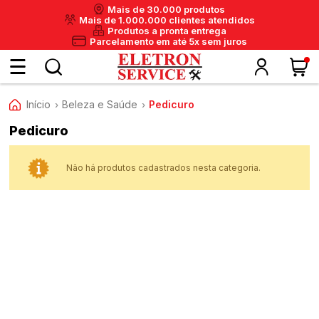
Mais de 30.000 produtos
Mais de 1.000.000 clientes atendidos
Produtos a pronta entrega
Parcelamento em até 5x sem juros
Fazer
Início
Beleza e Saúde
Pedicuro
›
›
ritânia
Panex
Krups
Taiff
Faet
Daneva
Eletrolux
DeWalt
Layr
Skymsen
Karcher
IPC
login
Pedicuro
Não há produtos cadastrados nesta categoria.
ou
Cadastre-
se
Meus
dados