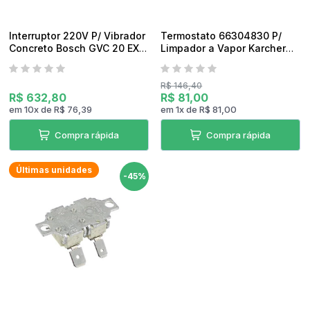
Interruptor 220V P/ Vibrador
Termostato 66304830 P/
Concreto Bosch GVC 20 EX
Limpador a Vapor Karcher
Original
SC1010 Original
R$ 146,40
R$ 632,80
R$ 81,00
em
10
x
de
R$ 76,39
em
1
x
de
R$ 81,00
Compra rápida
Compra rápida
Últimas unidades
-45%