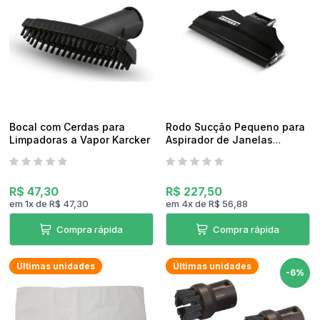
pedidos
Bocal com Cerdas para
Rodo Sucção Pequeno para
Limpadoras a Vapor Karcker
Aspirador de Janelas
Karcher WV50
R$ 47,30
R$ 227,50
em
1
x
de
R$ 47,30
em
4
x
de
R$ 56,88
Compra rápida
Compra rápida
Últimas unidades
Últimas unidades
-6%