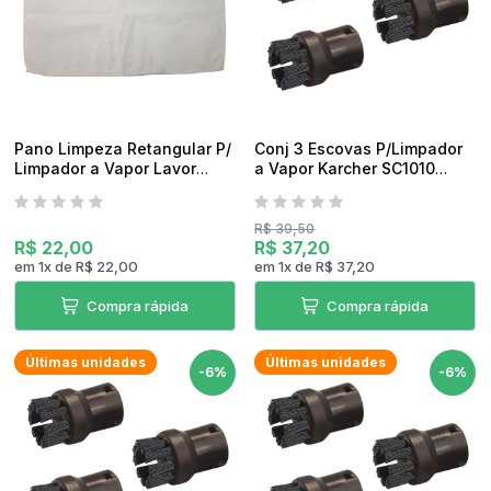
Pano Limpeza Retangular P/
Conj 3 Escovas P/Limpador
Limpador a Vapor Lavor
a Vapor Karcher SC1010
Skyvap
Original
R$ 39,50
R$ 22,00
R$ 37,20
em
1
x
de
R$ 22,00
em
1
x
de
R$ 37,20
Compra rápida
Compra rápida
Últimas unidades
Últimas unidades
-6%
-6%