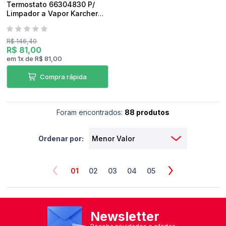
Termostato 66304830 P/
Limpador a Vapor Karcher
SC2500 Original
R$ 146,40
R$ 81,00
em
1
x
de
R$ 81,00
Compra rápida
Foram encontrados:
88 produtos
Ordenar por:
01
02
03
04
05
Newsletter