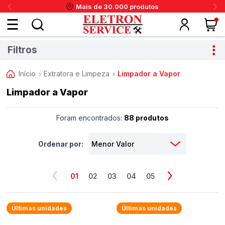
Mais de 30.000 produtos
Fazer
Filtros
login
Início
Extratora e Limpeza
Limpador a Vapor
›
›
Limpador a Vapor
ou
ritânia
Panex
Krups
Taiff
Faet
Daneva
Eletrolux
DeWalt
Layr
Skymsen
Karcher
IPC
Cadastre-
Foram encontrados:
88 produtos
se
Ordenar por:
Meus
01
02
03
04
05
dados
Últimas unidades
Últimas unidades
Meus