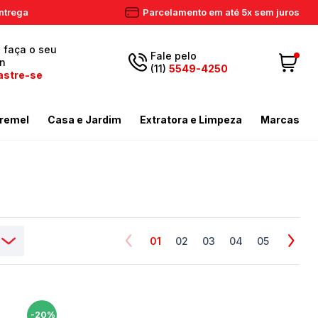
ntrega
Parcelamento em até 5x sem juros
, faça o seu
Fale pelo
in
(11)
5549-4250
astre-se
5549-
Fazer login
11
remel
Casa e Jardim
Extratora e Limpeza
Marcas
4250
 Cadastre-se
ador de Gramas
dores
Aspiradores Profissionais
Email
Meus dados
ador de Gramas
iras
Enceradeiras
peza
as / Tostadores
Extratora
Meus pedidos
ira
 e Circulador
Limpador a Vapor
contato@eletronservice.com.br
Acessórios Limpeza
01
02
03
04
05
Horário de
dor de Cerca Viva
Acessórios Varredeiras
r de Ar
Mop de Limpeza
atendimento
Seg a sex. das
mas
-20%