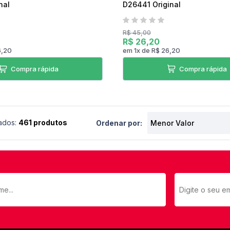
nal
D26441 Original
R$ 45,00
R$ 26,20
6,20
em
1
x
de
R$ 26,20
Compra rápida
Compra rápida
ados:
461 produtos
Ordenar por: