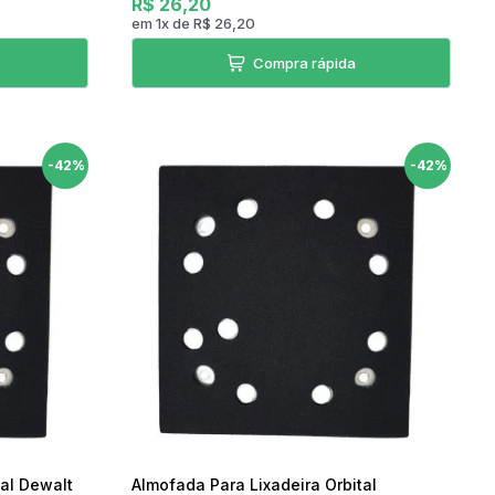
R$ 26,20
em
1
x
de
R$ 26,20
Compra rápida
-42%
-42%
tal Dewalt
Almofada Para Lixadeira Orbital