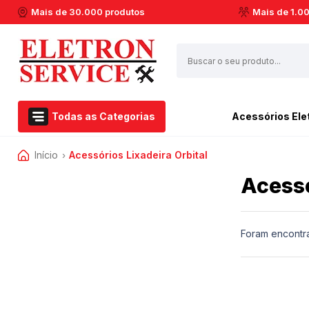
Mais de 30.000 produtos
Mais de 1.0
Todas as Categorias
Acessórios Ele
Início
Acessórios Lixadeira Orbital
Airfryer Philips Walita
Esmerilhadeira
›
Acessórios Eletroportáteis
Aspirador de pó
Furadeiras
Acessó
Eletroportáteis
Barbeador
Marteletes
Ferramentas Elétricas
Batedeiras
Martelos
Dremel
Cafeteiras
Soprador Térmico
Foram encontr
Centrifuga de Suco
Serras Circulares
Casa e Jardim
Espremedor de Laranja
Serras Esquadrias
Extratora e Limpeza
Enceradeira
Multicortadoras
Marcas
Liquidificador
Politrizes