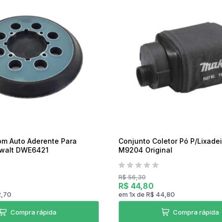
Torradeira
Liquidificador
Desengripante
Sanduicheira Peças
Mixer
icorte
Umidificador Peças
Panelas Elétricas
om Auto Aderente Para
Conjunto Coletor Pó P/Lixade
ewalt DWE6421
M9204 Original
R$ 56,30
R$ 44,80
2,70
em
1
x
de
R$ 44,80
Compra rápida
Compra rápida