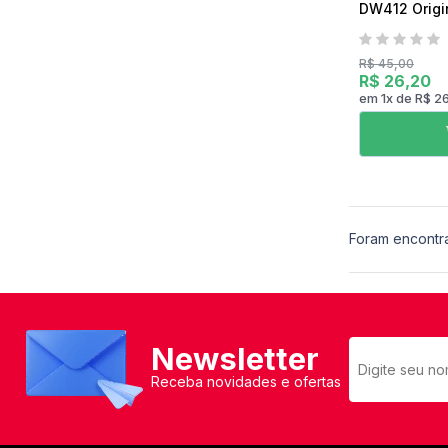
DW412 Origi
R$ 45,00
R$ 26,20
em
1
x
de
R$ 2
Foram encontr
Newsletter
Receba novidades e ofertas