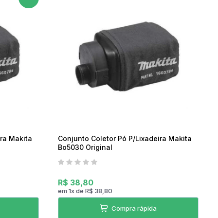
07h as 17h
ira Makita
Conjunto Coletor Pó P/Lixadeira Makita
Bo5030 Original
R$ 38,80
em
1
x
de
R$ 38,80
Compra rápida