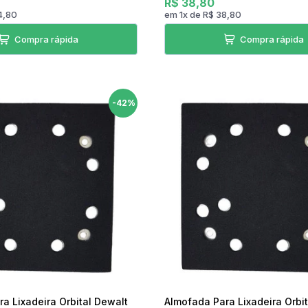
R$ 38,80
4,80
em
1
x
de
R$ 38,80
Compra rápida
Compra rápida
-42%
a Lixadeira Orbital Dewalt
Almofada Para Lixadeira Orbi