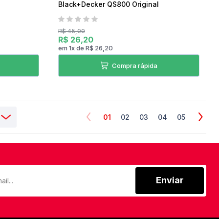
Black+Decker QS800 Original
R$ 45,00
R$ 26,20
em
1
x
de
R$ 26,20
Compra rápida
01
02
03
04
05
Enviar