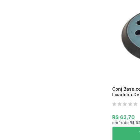
Mixer
Serras Marmores
Lavadoras de Alta Pressão
Processadores
Serras Tico-Tico
Instrumentos de Medição
Ventilador
Serras Rápidas / Pol
Cozinha Profissional
Ferramentas a Bateria
Beleza e Saúde
Conj Base c
Lixadeira D
R$ 62,70
em
1
x
de
R$ 6