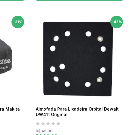
-31%
-42%
ira Makita
Almofada Para Lixadeira Orbital Dewalt
DW411 Original
R$ 45,00