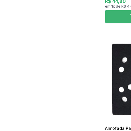
R$ 44,80
em
1
x
de
R$ 4
Almofada Par