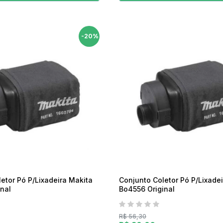
-20%
etor Pó P/Lixadeira Makita
Conjunto Coletor Pó P/Lixade
nal
Bo4556 Original
R$ 56,30