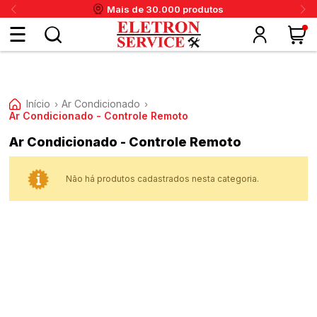
Mais de 30.000 produtos
Fazer
login
Início
Ar Condicionado
›
›
Ar Condicionado - Controle Remoto
ou
Ar Condicionado - Controle Remoto
ritânia
Panex
Krups
Taiff
Faet
Daneva
Eletrolux
DeWalt
Layr
Skymsen
Karcher
IPC
Cadastre-
Não há produtos cadastrados nesta categoria.
se
Meus
dados
Meus