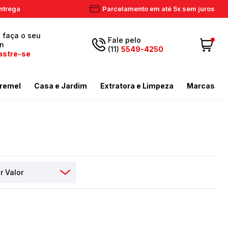
ntrega
Parcelamento em até 5x sem juros
, faça o seu
Fale pelo
in
(11)
5549-4250
astre-se
5549-
Fazer login
11
remel
Casa e Jardim
Extratora e Limpeza
Marcas
4250
 Cadastre-se
ador de Gramas
dores
Aspiradores Profissionais
Email
Meus dados
ador de Gramas
iras
Enceradeiras
peza
as / Tostadores
Extratora
Meus pedidos
ira
 e Circulador
Limpador a Vapor
contato@eletronservice.com.br
Acessórios Limpeza
Horário de
dor de Cerca Viva
Acessórios Varredeiras
r de Ar
Mop de Limpeza
atendimento
Seg a sex. das
mas