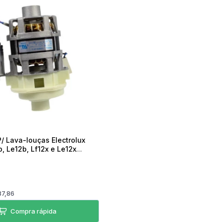
Torradeira
Liquidificador
Desengripante
Sanduicheira Peças
Mixer
icorte
Umidificador Peças
Panelas Elétricas
/ Lava-louças Electrolux
, Le12b, Lf12x e Le12x
87,86
Compra rápida