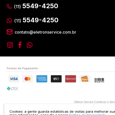
5549-4250
(11)
5549-4250
(11)
contato@eletronservice.com.br
Formas de Pagamento
Eletron Service Comércio e S
Cookies: a gente guarda estatísticas de visitas para melhorar s