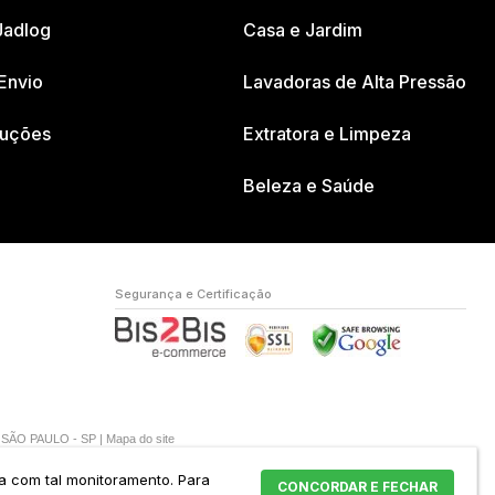
Jadlog
Casa e Jardim
Envio
Lavadoras de Alta Pressão
luções
Extratora e Limpeza
Beleza e Saúde
Segurança e Certificação
A SÃO PAULO - SP |
Mapa do site
da com tal monitoramento.
Para
CONCORDAR E FECHAR