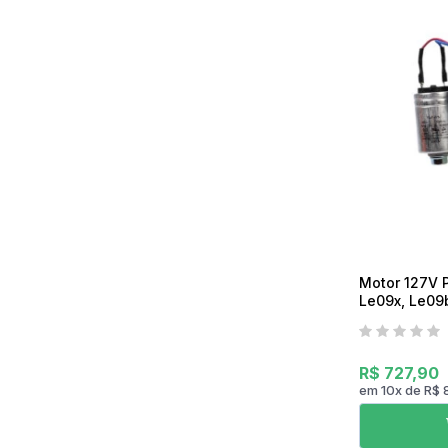
Mixer
Serras Marmores
Lavadoras de Alta Pressão
Processadores
Serras Tico-Tico
Instrumentos de Medição
Ventilador
Serras Rápidas / Pol
Cozinha Profissional
Ferramentas a Bateria
Beleza e Saúde
Motor 127V P
Le09x, Le09b
Original
R$ 727,90
em
10
x
de
R$ 