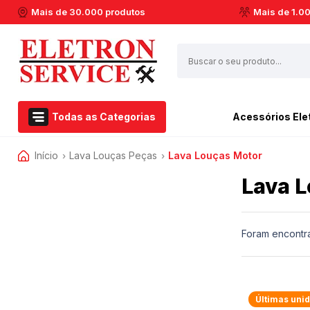
Mais de 30.000 produtos
Mais de 1.0
Todas as Categorias
Acessórios Ele
Início
Lava Louças Peças
Lava Louças Motor
Airfryer Philips Walita
Esmerilhadeira
›
›
Acessórios Eletroportáteis
Aspirador de pó
Furadeiras
Lava 
Eletroportáteis
Barbeador
Marteletes
Ferramentas Elétricas
Batedeiras
Martelos
Dremel
Cafeteiras
Soprador Térmico
Foram encontr
Centrifuga de Suco
Serras Circulares
Casa e Jardim
Espremedor de Laranja
Serras Esquadrias
Extratora e Limpeza
Enceradeira
Multicortadoras
Últimas uni
Marcas
Liquidificador
Politrizes