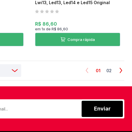
Lwi13, Led13, Led14 e Led15 Original
R$ 86,60
em
1
x
de
R$ 86,60
Compra rápida
01
02
Enviar