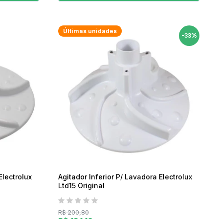
Últimas unidades
-33%
Electrolux
Agitador Inferior P/ Lavadora Electrolux
Ltd15 Original
R$ 200,80