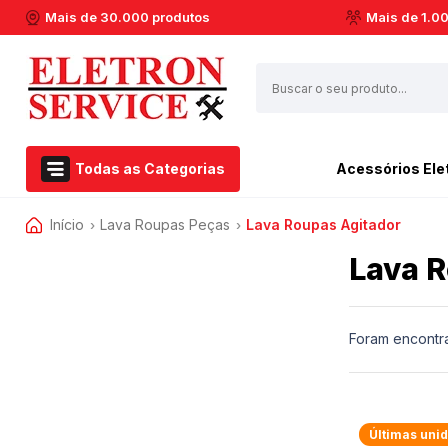
Mais de 30.000 produtos
Mais de 1.0
Todas as Categorias
Acessórios Ele
Início
Lava Roupas Peças
Lava Roupas Agitador
Airfryer Philips Walita
Esmerilhadeira
›
›
Acessórios Eletroportáteis
Aspirador de pó
Furadeiras
Lava R
Eletroportáteis
Barbeador
Marteletes
Ferramentas Elétricas
Batedeiras
Martelos
Dremel
Cafeteiras
Soprador Térmico
Foram encontr
Centrifuga de Suco
Serras Circulares
Casa e Jardim
Espremedor de Laranja
Serras Esquadrias
Extratora e Limpeza
Enceradeira
Multicortadoras
Últimas uni
Marcas
Liquidificador
Politrizes