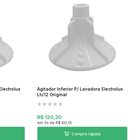
07h as 17h
Electrolux
Agitador Inferior P/ Lavadora Electrolux
Ltc12 Original
R$ 120,30
em
2
x
de
R$ 60,15
Compra rápida