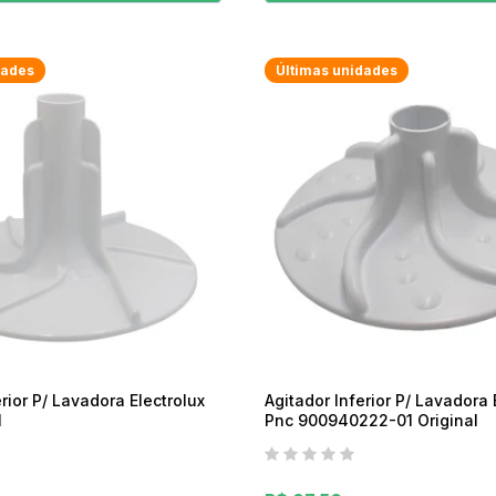
dades
Últimas unidades
erior P/ Lavadora Electrolux
Agitador Inferior P/ Lavadora 
l
Pnc 900940222-01 Original