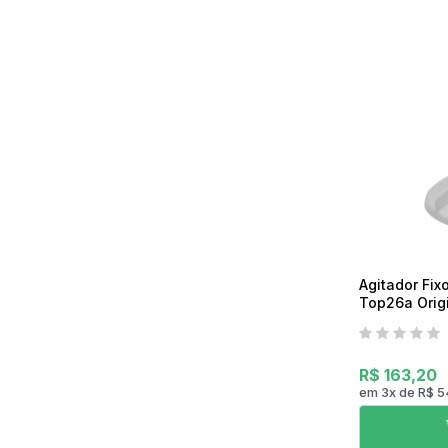
Mixer
Serras Marmores
Lavadoras de Alta Pressão
Processadores
Serras Tico-Tico
Instrumentos de Medição
Ventilador
Serras Rápidas / Pol
Cozinha Profissional
Ferramentas a Bateria
Beleza e Saúde
Agitador Fix
Top26a Orig
R$ 163,20
em
3
x
de
R$ 5