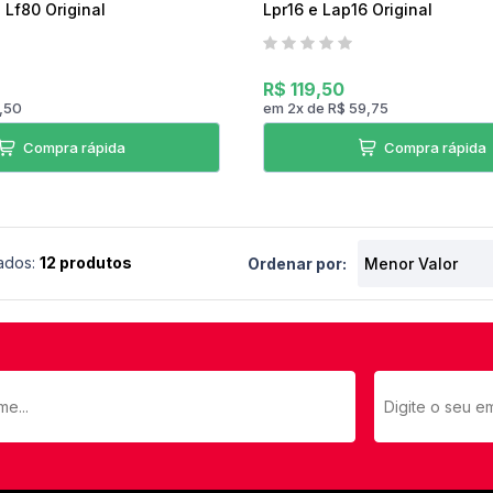
e Lf80 Original
Lpr16 e Lap16 Original
R$ 119,50
3,50
em
2
x
de
R$ 59,75
Compra rápida
Compra rápida
ados:
12 produtos
Ordenar por: