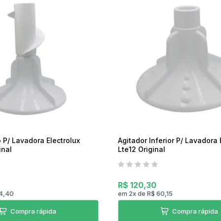
Torradeira
Liquidificador
Desengripante
Sanduicheira Peças
Mixer
icorte
Umidificador Peças
Panelas Elétricas
o P/ Lavadora Electrolux
Agitador Inferior P/ Lavadora 
inal
Lte12 Original
R$ 120,30
4,40
em
2
x
de
R$ 60,15
Compra rápida
Compra rápida