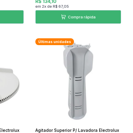
R$ 134,10
em
2
x
de
R$ 67,05
Compra rápida
Últimas unidades
Electrolux
Agitador Superior P/ Lavadora Electrolux