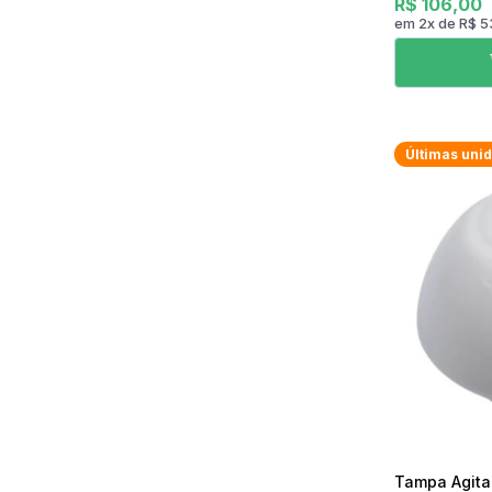
R$ 106,00
em
2
x
de
R$ 5
Últimas uni
Tampa Agitad