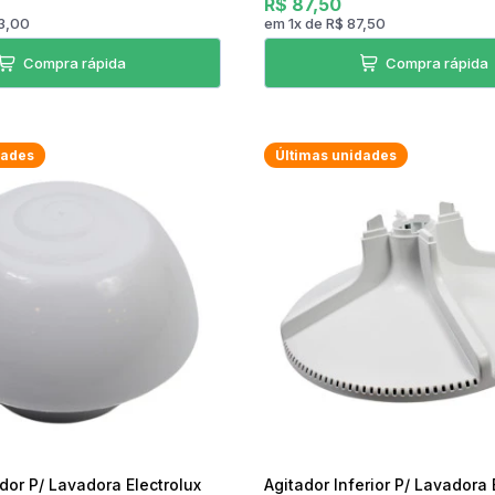
R$ 87,50
3,00
em
1
x
de
R$ 87,50
Compra rápida
Compra rápida
dades
Últimas unidades
or P/ Lavadora Electrolux
Agitador Inferior P/ Lavadora 