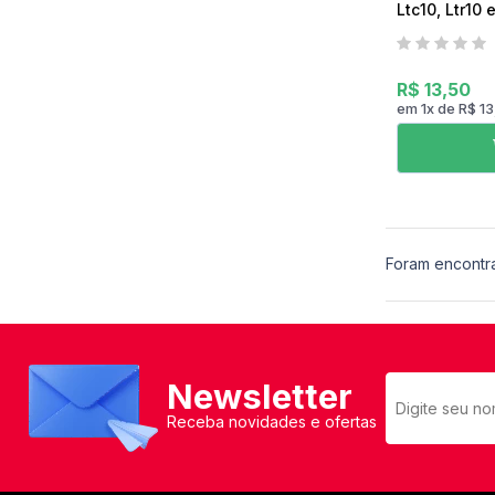
Ltc10, Ltr10 
R$ 13,50
em
1
x
de
R$ 1
Foram encontr
Newsletter
Receba novidades e ofertas