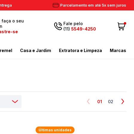
ntrega
Parcelamento em até 5x sem juros
, faça o seu
Fale pelo
in
(11)
5549-4250
astre-se
5549-
Fazer login
11
remel
Casa e Jardim
Extratora e Limpeza
Marcas
4250
 Cadastre-se
ador de Gramas
dores
Aspiradores Profissionais
Email
Meus dados
ador de Gramas
iras
Enceradeiras
peza
as / Tostadores
Extratora
Meus pedidos
ira
 e Circulador
Limpador a Vapor
contato@eletronservice.com.br
Acessórios Limpeza
01
02
Horário de
dor de Cerca Viva
Acessórios Varredeiras
r de Ar
Mop de Limpeza
atendimento
Seg a sex. das
Últimas unidades
mas