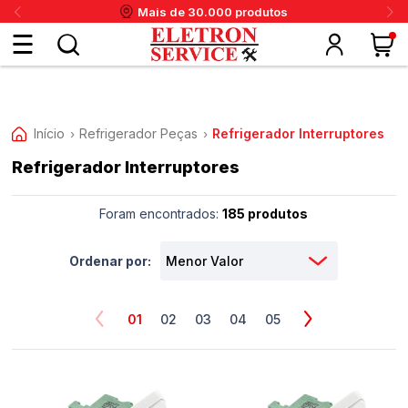
Mais de 30.000 produtos
Fazer
login
Início
Refrigerador Peças
Refrigerador Interruptores
›
›
Refrigerador Interruptores
ou
ritânia
Panex
Krups
Taiff
Faet
Daneva
Eletrolux
DeWalt
Layr
Skymsen
Karcher
IPC
Cadastre-
Foram encontrados:
185 produtos
se
Ordenar por:
Meus
01
02
03
04
05
dados
Meus