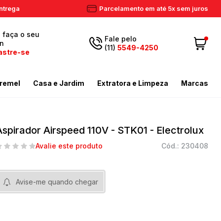
ntrega
Parcelamento em até 5x sem juros
, faça o seu
Fale pelo
in
(11)
5549-4250
astre-se
5549-
Fazer login
11
remel
Casa e Jardim
Extratora e Limpeza
Marcas
4250
 Cadastre-se
ador de Gramas
dores
Aspiradores Profissionais
Email
Meus dados
ador de Gramas
iras
Enceradeiras
Aspirador Airspeed 110V - STK01 - Electrolux
peza
as / Tostadores
Extratora
Meus pedidos
Avalie este produto
Cód.: 230408
ira
 e Circulador
Limpador a Vapor
contato@eletronservice.com.br
Acessórios Limpeza
Horário de
dor de Cerca Viva
Acessórios Varredeiras
Avise-me quando chegar
r de Ar
Mop de Limpeza
atendimento
Seg a sex. das
mas