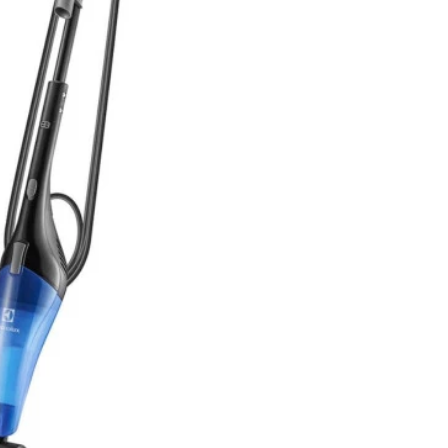
Torradeira
Liquidificador
Desengripante
Sanduicheira Peças
Mixer
icorte
Umidificador Peças
Panelas Elétricas