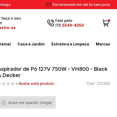
ntrega
Parcelamento em até 5x sem juros
, faça o seu
Fale pelo
in
(11)
5549-4250
astre-se
5549-
Fazer login
11
remel
Casa e Jardim
Extratora e Limpeza
Marcas
4250
 Cadastre-se
ador de Gramas
dores
Aspiradores Profissionais
Email
Meus dados
ador de Gramas
iras
Enceradeiras
Aspirador de Pó 127V 750W - VH800 - Black
peza
as / Tostadores
Extratora
& Decker
Meus pedidos
ira
 e Circulador
Limpador a Vapor
contato@eletronservice.com.br
Avalie este produto
Cód.: 122392
Acessórios Limpeza
Horário de
dor de Cerca Viva
Acessórios Varredeiras
r de Ar
Mop de Limpeza
atendimento
Avise-me quando chegar
Seg a sex. das
mas