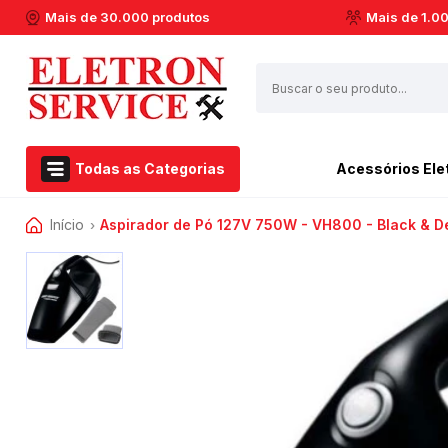
Mais de 30.000 produtos
Mais de 1.0
Todas as Categorias
Acessórios Ele
Início
Aspirador de Pó 127V 750W - VH800 - Black & D
Airfryer Philips Walita
Esmerilhadeira
›
Acessórios Eletroportáteis
Aspirador de pó
Furadeiras
Eletroportáteis
Barbeador
Marteletes
Ferramentas Elétricas
Batedeiras
Martelos
Dremel
Cafeteiras
Soprador Térmico
Centrifuga de Suco
Serras Circulares
Casa e Jardim
Espremedor de Laranja
Serras Esquadrias
Extratora e Limpeza
Enceradeira
Multicortadoras
Marcas
Liquidificador
Politrizes