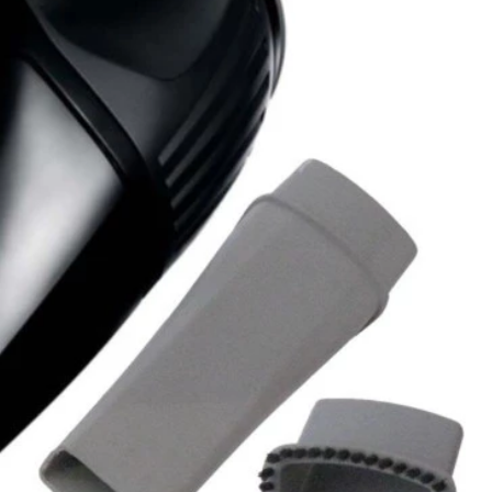
Torradeira
Liquidificador
Desengripante
Sanduicheira Peças
Mixer
icorte
Umidificador Peças
Panelas Elétricas