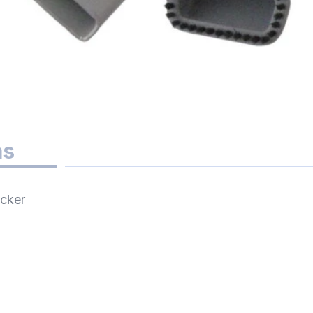
as
cker