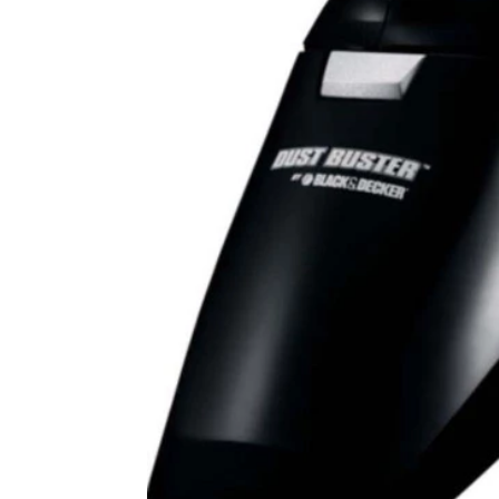
Mixer
Serras Marmores
Lavadoras de Alta Pressão
Processadores
Serras Tico-Tico
Instrumentos de Medição
Ventilador
Serras Rápidas / Pol
Cozinha Profissional
Ferramentas a Bateria
Beleza e Saúde