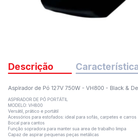
Descrição
Característic
Aspirador de Pó 127V 750W - VH800 - Black & De
ASPIRADOR DE PÓ PORTÁTIL
MODELO: VH800
Versátil, prático e portátil
Acessórios para estofados: ideal para sofás, carpetes e carros
Bocal para cantos
Função sopradora para manter sua area de trabalho limpa
Capaz de aspirar pequenas peças metálicas