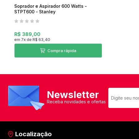
Soprador e Aspirador 600 Watts -
STPT600 - Stanley
R$ 389,00
em
7
x
de
R$ 63,40
Compra rápida
Newsletter
Receba novidades e ofertas
Localização