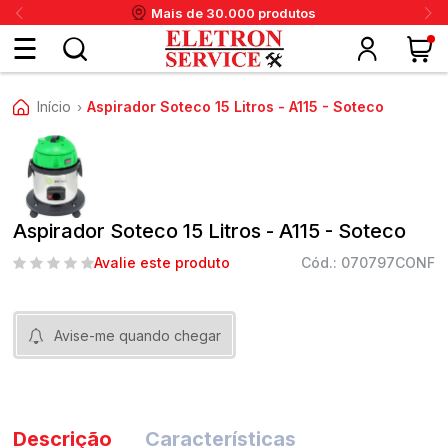
Mais de 30.000 produtos
Fazer
Início
Aspirador Soteco 15 Litros - A115 - Soteco
›
login
ou
ritânia
Panex
Krups
Taiff
Faet
Daneva
Eletrolux
DeWalt
Layr
Skymsen
Karcher
IPC
Cadastre-
Aspirador Soteco 15 Litros - A115 - Soteco
se
Avalie este produto
Cód.: 070797CONF
Meus
Avise-me quando chegar
dados
Descrição
Características
Meus