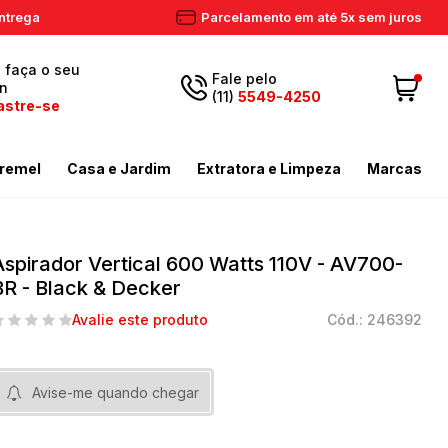
ntrega
Parcelamento em até 5x sem juros
, faça o seu
Fale pelo
in
(11)
5549-4250
astre-se
5549-
Fazer login
11
remel
Casa e Jardim
Extratora e Limpeza
Marcas
4250
 Cadastre-se
ador de Gramas
dores
Aspiradores Profissionais
Email
Meus dados
ador de Gramas
iras
Enceradeiras
Aspirador Vertical 600 Watts 110V - AV700-
peza
as / Tostadores
Extratora
BR - Black & Decker
Meus pedidos
ira
 e Circulador
Limpador a Vapor
contato@eletronservice.com.br
Avalie este produto
Cód.: 246392
Acessórios Limpeza
Horário de
dor de Cerca Viva
Acessórios Varredeiras
r de Ar
Mop de Limpeza
atendimento
Avise-me quando chegar
Seg a sex. das
mas