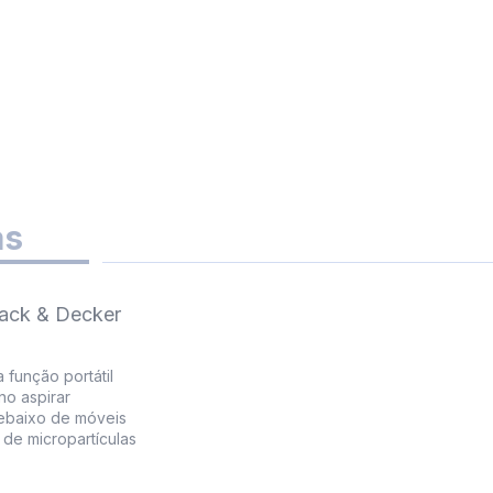
as
lack & Decker
 função portátil
no aspirar
debaixo de móveis
 de micropartículas