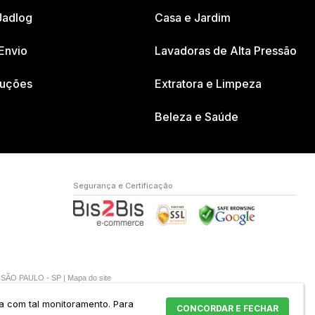
Jadlog
Casa e Jardim
Envio
Lavadoras de Alta Pressão
luções
Extratora e Limpeza
Beleza e Saúde
Segurança e Certificação
A SÃO PAULO - SP |
Mapa do site
da com tal monitoramento.
Para
CONCORDAR E FECHAR