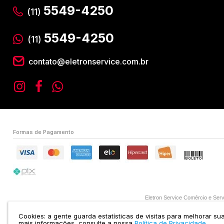
5549-4250
(11)
5549-4250
(11)
contato@eletronservice.com.br
Formas de Pagamento
Eletron Service Comércio e S
Cookies: a gente guarda estatísticas de visitas para melhorar s
mais informações, consulte a nossa
Política de Privacidade.