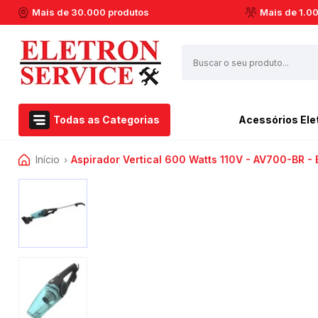
Mais de 30.000 produtos
Mais de 1.0
Todas as Categorias
Acessórios Ele
Início
Aspirador Vertical 600 Watts 110V - AV700-BR -
Airfryer Philips Walita
Esmerilhadeira
›
Acessórios Eletroportáteis
Aspirador de pó
Furadeiras
Eletroportáteis
Barbeador
Marteletes
Ferramentas Elétricas
Batedeiras
Martelos
Dremel
Cafeteiras
Soprador Térmico
Centrifuga de Suco
Serras Circulares
Casa e Jardim
Espremedor de Laranja
Serras Esquadrias
Extratora e Limpeza
Enceradeira
Multicortadoras
Marcas
Liquidificador
Politrizes