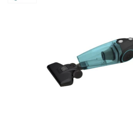
Mixer
Serras Marmores
Lavadoras de Alta Pressão
Processadores
Serras Tico-Tico
Instrumentos de Medição
Ventilador
Serras Rápidas / Pol
Cozinha Profissional
Ferramentas a Bateria
Beleza e Saúde