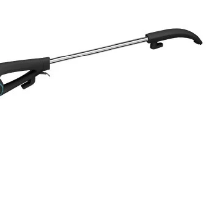
Torradeira
Liquidificador
Desengripante
Sanduicheira Peças
Mixer
icorte
Umidificador Peças
Panelas Elétricas