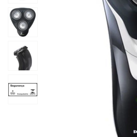
Mixer
Serras Marmores
Lavadoras de Alta Pressão
Processadores
Serras Tico-Tico
Instrumentos de Medição
Ventilador
Serras Rápidas / Pol
Cozinha Profissional
Ferramentas a Bateria
Beleza e Saúde