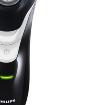
Torradeira
Liquidificador
Desengripante
Sanduicheira Peças
Mixer
icorte
Umidificador Peças
Panelas Elétricas