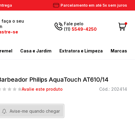
ntrega
Parcelamento em até 5x sem juros
, faça o seu
Fale pelo
in
(11)
5549-4250
astre-se
5549-
Fazer login
11
remel
Casa e Jardim
Extratora e Limpeza
Marcas
4250
 Cadastre-se
ador de Gramas
dores
Aspiradores Profissionais
Email
Meus dados
ador de Gramas
iras
Enceradeiras
Barbeador Philips AquaTouch AT610/14
peza
as / Tostadores
Extratora
Meus pedidos
Avalie este produto
Cód.: 202414
ira
 e Circulador
Limpador a Vapor
contato@eletronservice.com.br
Acessórios Limpeza
Horário de
dor de Cerca Viva
Acessórios Varredeiras
Avise-me quando chegar
r de Ar
Mop de Limpeza
atendimento
Seg a sex. das
mas