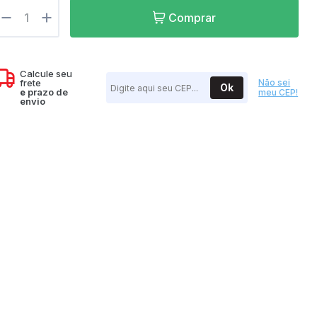
07h as 17h
Comprar
Calcule seu
frete
Não sei
Ok
e
prazo de
meu CEP!
envio