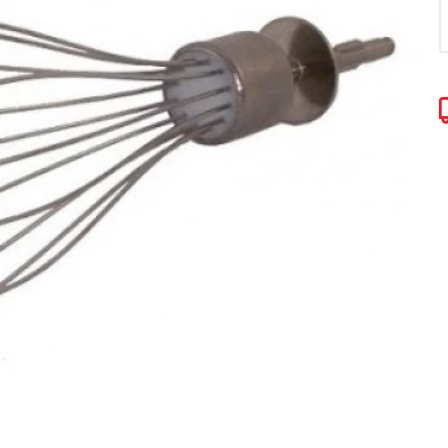
Torradeira
Liquidificador
Desengripante
Sanduicheira Peças
Mixer
icorte
Umidificador Peças
Panelas Elétricas