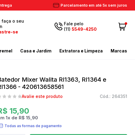
ntrega
Parcelamento em até 5x sem juros
, faça o seu
Fale pelo
in
(11)
5549-4250
astre-se
5549-
Fazer login
11
remel
Casa e Jardim
Extratora e Limpeza
Marcas
4250
 Cadastre-se
ador de Gramas
dores
Aspiradores Profissionais
Email
Meus dados
ador de Gramas
iras
Enceradeiras
Batedor Mixer Walita RI1363, RI1364 e
peza
as / Tostadores
Extratora
RI1366 - 420613658561
Meus pedidos
ira
 e Circulador
Limpador a Vapor
contato@eletronservice.com.br
Avalie este produto
Cód.: 264351
Acessórios Limpeza
Horário de
dor de Cerca Viva
Acessórios Varredeiras
R$ 15,90
r de Ar
Mop de Limpeza
em
1
x
de
R$ 15,90
atendimento
Todas as formas de pagamento
Seg a sex. das
mas