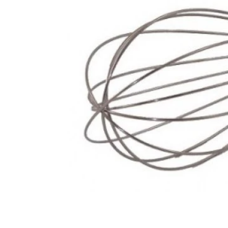
Mixer
Serras Marmores
Lavadoras de Alta Pressão
Processadores
Serras Tico-Tico
Instrumentos de Medição
Ventilador
Serras Rápidas / Pol
Cozinha Profissional
Ferramentas a Bateria
Beleza e Saúde