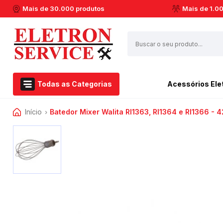
Mais de 30.000 produtos
Mais de 1.0
Todas as Categorias
Acessórios Ele
Início
Batedor Mixer Walita RI1363, RI1364 e RI1366 -
Airfryer Philips Walita
Esmerilhadeira
›
Acessórios Eletroportáteis
Aspirador de pó
Furadeiras
Eletroportáteis
Barbeador
Marteletes
Ferramentas Elétricas
Batedeiras
Martelos
Dremel
Cafeteiras
Soprador Térmico
Centrifuga de Suco
Serras Circulares
Casa e Jardim
Espremedor de Laranja
Serras Esquadrias
Extratora e Limpeza
Enceradeira
Multicortadoras
Marcas
Liquidificador
Politrizes