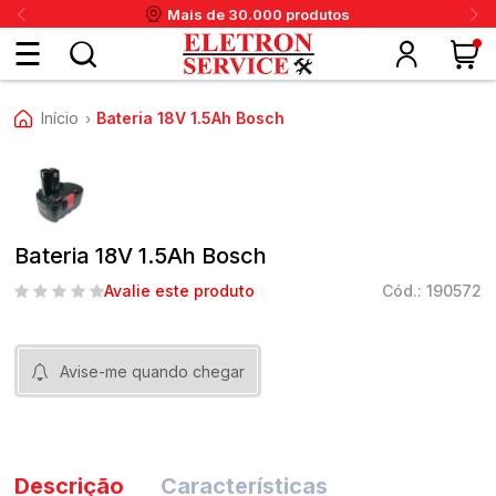
Mais de 30.000 produtos
Fazer
Início
Bateria 18V 1.5Ah Bosch
›
login
ou
ritânia
Panex
Krups
Taiff
Faet
Daneva
Eletrolux
DeWalt
Layr
Skymsen
Karcher
IPC
Cadastre-
Bateria 18V 1.5Ah Bosch
se
Avalie este produto
Cód.: 190572
Meus
Avise-me quando chegar
dados
Descrição
Características
Meus