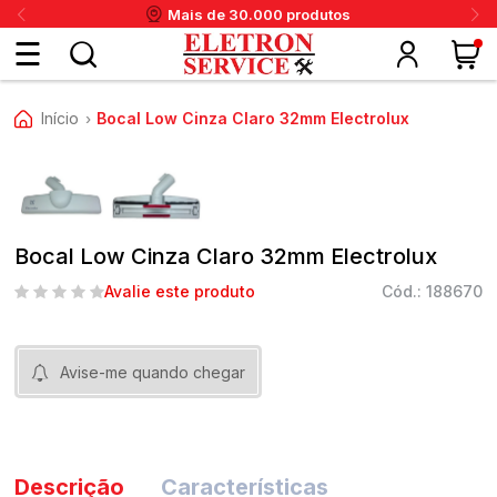
Mais de 30.000 produtos
Fazer
Início
Bocal Low Cinza Claro 32mm Electrolux
›
login
ou
ritânia
Panex
Krups
Taiff
Faet
Daneva
Eletrolux
DeWalt
Layr
Skymsen
Karcher
IPC
Cadastre-
Bocal Low Cinza Claro 32mm Electrolux
se
Avalie este produto
Cód.: 188670
Meus
Avise-me quando chegar
dados
Descrição
Características
Meus