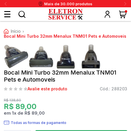
Mais de 30.000 produtos
Fazer
Início
›
login
Bocal Mini Turbo 32mm Menalux TNM01 Pets e Automoveis
ou
ritânia
Panex
Krups
Taiff
Faet
Daneva
Eletrolux
DeWalt
Layr
Skymsen
Karcher
IPC
Cadastre-
Bocal Mini Turbo 32mm Menalux TNM01
se
Pets e Automoveis
Avalie este produto
Cód.: 288203
Meus
R$ 138,60
R$ 89,00
dados
em
1
x
de
R$ 89,00
Todas as formas de pagamento
Meus