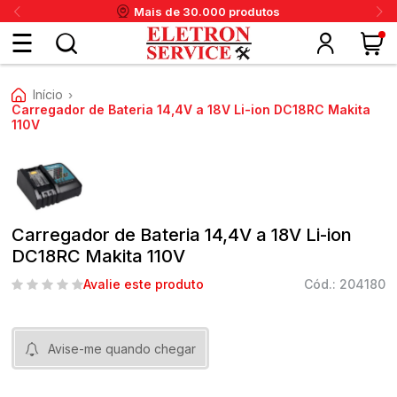
Mais de 30.000 produtos
Fazer
Início
›
login
Carregador de Bateria 14,4V a 18V Li-ion DC18RC Makita
110V
ou
ritânia
Panex
Krups
Taiff
Faet
Daneva
Eletrolux
DeWalt
Layr
Skymsen
Karcher
IPC
Cadastre-
se
Carregador de Bateria 14,4V a 18V Li-ion
DC18RC Makita 110V
Avalie este produto
Cód.: 204180
Meus
dados
Avise-me quando chegar
Meus