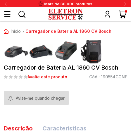
Mais de 30.000 produtos
Fazer
Início
Carregador de Bateria AL 1860 CV Bosch
›
login
ou
ritânia
Panex
Krups
Taiff
Faet
Daneva
Eletrolux
DeWalt
Layr
Skymsen
Karcher
IPC
Cadastre-
Carregador de Bateria AL 1860 CV Bosch
se
Avalie este produto
Cód.: 190554CONF
Meus
Avise-me quando chegar
dados
Descrição
Características
Meus