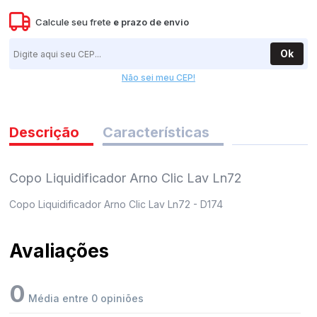
pedidos
Calcule seu frete
e
prazo de envio
Ok
Não sei meu CEP!
Descrição
Características
Copo Liquidificador Arno Clic Lav Ln72
Copo Liquidificador Arno Clic Lav Ln72 - D174
Avaliações
0
Média entre 0 opiniões