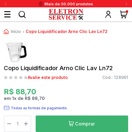
Mais de 30.000 produtos
Fazer
Início
Copo Liquidificador Arno Clic Lav Ln72
›
login
ou
ritânia
Panex
Krups
Taiff
Faet
Daneva
Eletrolux
DeWalt
Layr
Skymsen
Karcher
IPC
Cadastre-
Copo Liquidificador Arno Clic Lav Ln72
se
Avalie este produto
Cód.: 128961
R$ 88,70
em
1
x
de
R$ 88,70
Meus
dados
Todas as formas de pagamento
Comprar
Meus