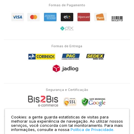
Formas de Pagamento
Formas de Entrega
Segurança e Certificação
Cookies: a gente guarda estatísticas de visitas para
melhorar sua experiência de navegação. Ao utilizar nossos
serviços, você concorda com tal monitoramento.
Para mais
Eletron Service Comércio e Serviço Ltda | CNPJ: 04.586.463/0001-38 | RUA
informações, consulte a nossa
Política de Privacidade.
DOMINGOS DE MORAIS, 1435 VILA MARIANA SÃO PAULO - SP |
Mapa do site