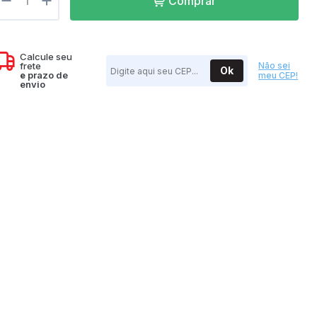
Comprar
07h as 17h
Calcule seu
frete
Não sei
Ok
e
prazo de
meu CEP!
envio