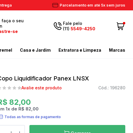
ntrega
Parcelamento em até 5x sem juros
, faça o seu
Fale pelo
in
(11)
5549-4250
astre-se
5549-
Fazer login
11
remel
Casa e Jardim
Extratora e Limpeza
Marcas
4250
 Cadastre-se
ador de Gramas
dores
Aspiradores Profissionais
Email
Meus dados
ador de Gramas
iras
Enceradeiras
Copo Liquidificador Panex LNSX
peza
as / Tostadores
Extratora
Meus pedidos
Avalie este produto
Cód.: 196280
ira
 e Circulador
Limpador a Vapor
contato@eletronservice.com.br
Acessórios Limpeza
R$ 82,00
Horário de
dor de Cerca Viva
Acessórios Varredeiras
em
1
x
de
R$ 82,00
r de Ar
Mop de Limpeza
atendimento
Todas as formas de pagamento
Seg a sex. das
mas