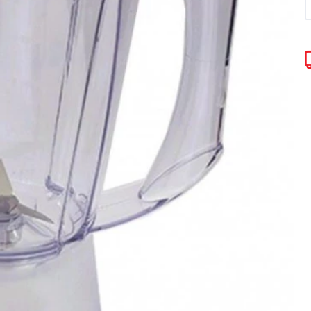
Torradeira
Liquidificador
Desengripante
Sanduicheira Peças
Mixer
icorte
Umidificador Peças
Panelas Elétricas