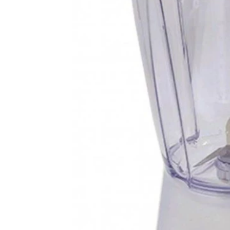
Mixer
Serras Marmores
Lavadoras de Alta Pressão
Processadores
Serras Tico-Tico
Instrumentos de Medição
Ventilador
Serras Rápidas / Pol
Cozinha Profissional
Ferramentas a Bateria
Beleza e Saúde