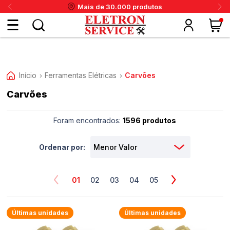
Mais de 30.000 produtos
Fazer
login
Início
Ferramentas Elétricas
Carvões
›
›
Carvões
ou
ritânia
Panex
Krups
Taiff
Faet
Daneva
Eletrolux
DeWalt
Layr
Skymsen
Karcher
IPC
Cadastre-
Foram encontrados:
1596 produtos
se
Ordenar por:
Meus
01
02
03
04
05
dados
Últimas unidades
Últimas unidades
Meus