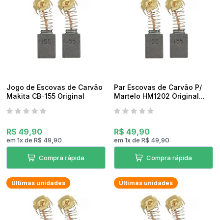
pedidos
Jogo de Escovas de Carvão
Par Escovas de Carvão P/
Makita CB-155 Original
Martelo HM1202 Original
Makita
R$ 49,90
R$ 49,90
em
1
x
de
R$ 49,90
em
1
x
de
R$ 49,90
Compra rápida
Compra rápida
Últimas unidades
Últimas unidades