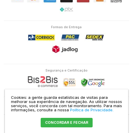
Formas de Entrega
Segurança e Certificação
Cookies: a gente guarda estatísticas de visitas para
melhorar sua experiência de navegação. Ao utilizar nossos
serviços, você concorda com tal monitoramento.
Para mais
Eletron Service Comércio e Serviço Ltda | CNPJ: 04.586.463/0001-38 | RUA
informações, consulte a nossa
Política de Privacidade.
DOMINGOS DE MORAIS, 1435 VILA MARIANA SÃO PAULO - SP |
Mapa do site
CONCORDAR E FECHAR
Crie sua loja virtual
com a melhor empresa de e-commerce do Brasil.