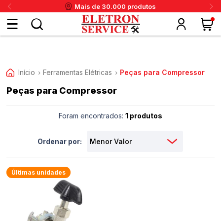
Mais de 30.000 produtos
Fazer
login
Início
Ferramentas Elétricas
Peças para Compressor
›
›
Peças para Compressor
ou
ritânia
Panex
Krups
Taiff
Faet
Daneva
Eletrolux
DeWalt
Layr
Skymsen
Karcher
IPC
Cadastre-
Foram encontrados:
1 produtos
se
Ordenar por:
Meus
Últimas unidades
dados
Meus