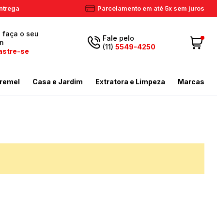
ntrega
Parcelamento em até 5x sem juros
, faça o seu
Fale pelo
in
(11)
5549-4250
astre-se
5549-
Fazer login
11
remel
Casa e Jardim
Extratora e Limpeza
Marcas
4250
 Cadastre-se
ador de Gramas
dores
Aspiradores Profissionais
Email
Meus dados
ador de Gramas
iras
Enceradeiras
peza
as / Tostadores
Extratora
Meus pedidos
ira
 e Circulador
Limpador a Vapor
contato@eletronservice.com.br
Acessórios Limpeza
Horário de
dor de Cerca Viva
Acessórios Varredeiras
r de Ar
Mop de Limpeza
atendimento
Seg a sex. das
mas