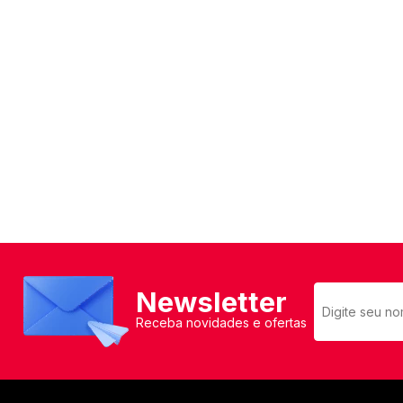
Mixer
Serras Marmores
Lavadoras de Alta Pressão
Processadores
Serras Tico-Tico
Instrumentos de Medição
Ventilador
Serras Rápidas / Pol
Cozinha Profissional
Ferramentas a Bateria
Beleza e Saúde
Newsletter
Receba novidades e ofertas