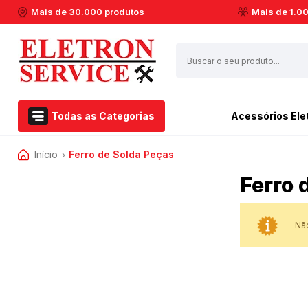
Mais de 30.000 produtos
Mais de 1.0
Todas as Categorias
Acessórios Ele
Início
Ferro de Solda Peças
Airfryer Philips Walita
Esmerilhadeira
›
Acessórios Eletroportáteis
Aspirador de pó
Furadeiras
Ferro 
Eletroportáteis
Barbeador
Marteletes
Ferramentas Elétricas
Batedeiras
Martelos
Não
Dremel
Cafeteiras
Soprador Térmico
Centrifuga de Suco
Serras Circulares
Casa e Jardim
Espremedor de Laranja
Serras Esquadrias
Extratora e Limpeza
Enceradeira
Multicortadoras
Marcas
Liquidificador
Politrizes