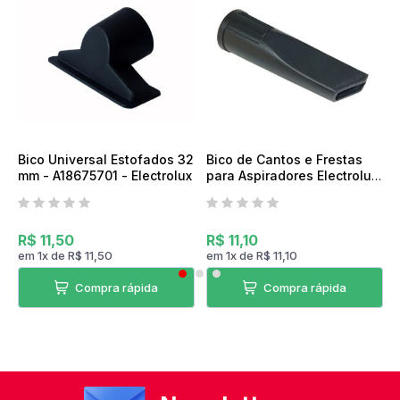
Bico Universal Estofados 32
Bico de Cantos e Frestas
mm - A18675701 - Electrolux
para Aspiradores Electrolux
32mm - Electrolux
R$ 11,50
R$ 11,10
em
1
x
de
R$ 11,50
em
1
x
de
R$ 11,10
Compra rápida
Compra rápida