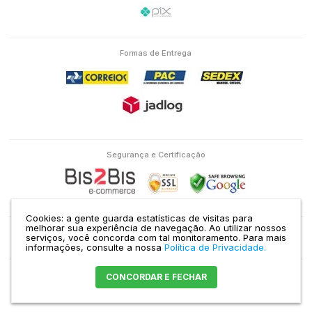
Formas de Entrega
Segurança e Certificação
Cookies: a gente guarda estatísticas de visitas para
melhorar sua experiência de navegação. Ao utilizar nossos
serviços, você concorda com tal monitoramento.
Para mais
Eletron Service Comércio e Serviço Ltda | CNPJ: 04.586.463/0001-38 | RUA
informações, consulte a nossa
Política de Privacidade.
DOMINGOS DE MORAIS, 1435 VILA MARIANA SÃO PAULO - SP |
Mapa do site
CONCORDAR E FECHAR
Crie sua loja virtual
com a melhor empresa de e-commerce do Brasil.