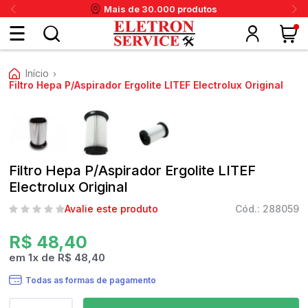
Mais de 30.000 produtos
Fazer
Início
›
login
Filtro Hepa P/Aspirador Ergolite LITEF Electrolux Original
ou
ritânia
Panex
Krups
Taiff
Faet
Daneva
Eletrolux
DeWalt
Layr
Skymsen
Karcher
IPC
Cadastre-
Filtro Hepa P/Aspirador Ergolite LITEF
se
Electrolux Original
Avalie este produto
Cód.: 288059
Meus
R$ 48,40
dados
em
1
x
de
R$ 48,40
Todas as formas de pagamento
Meus