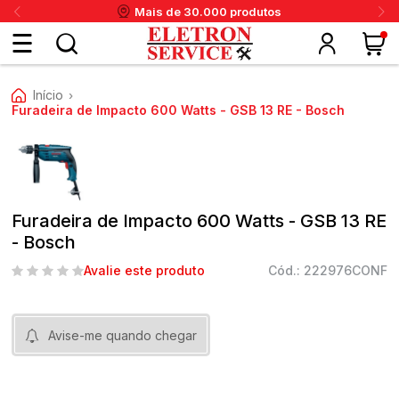
Mais de 30.000 produtos
Fazer
Início
›
login
Furadeira de Impacto 600 Watts - GSB 13 RE - Bosch
ou
ritânia
Panex
Krups
Taiff
Faet
Daneva
Eletrolux
DeWalt
Layr
Skymsen
Karcher
IPC
Cadastre-
Furadeira de Impacto 600 Watts - GSB 13 RE
se
- Bosch
Avalie este produto
Cód.: 222976CONF
Meus
dados
Avise-me quando chegar
Meus