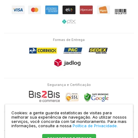
Formas de Entrega
Segurança e Certificação
Cookies: a gente guarda estatísticas de visitas para
melhorar sua experiência de navegação. Ao utilizar nossos
serviços, você concorda com tal monitoramento.
Para mais
Eletron Service Comércio e Serviço Ltda | CNPJ: 04.586.463/0001-38 | RUA
informações, consulte a nossa
Política de Privacidade.
DOMINGOS DE MORAIS, 1435 VILA MARIANA SÃO PAULO - SP |
Mapa do site