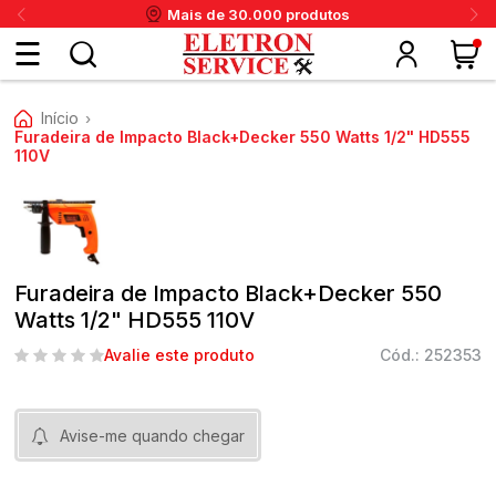
Mais de 30.000 produtos
Fazer
Início
›
login
Furadeira de Impacto Black+Decker 550 Watts 1/2" HD555
110V
ou
ritânia
Panex
Krups
Taiff
Faet
Daneva
Eletrolux
DeWalt
Layr
Skymsen
Karcher
IPC
Cadastre-
se
Furadeira de Impacto Black+Decker 550
Watts 1/2" HD555 110V
Avalie este produto
Cód.: 252353
Meus
dados
Avise-me quando chegar
Meus