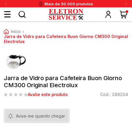
Mais de 30.000 produtos
Fazer
Início
›
login
Jarra de Vidro para Cafeteira Buon Giorno CM300 Original
Electrolux
ou
ritânia
Panex
Krups
Taiff
Faet
Daneva
Eletrolux
DeWalt
Layr
Skymsen
Karcher
IPC
Cadastre-
se
Jarra de Vidro para Cafeteira Buon Giorno
CM300 Original Electrolux
Avalie este produto
Cód.: 288204
Meus
dados
Avise-me quando chegar
Meus