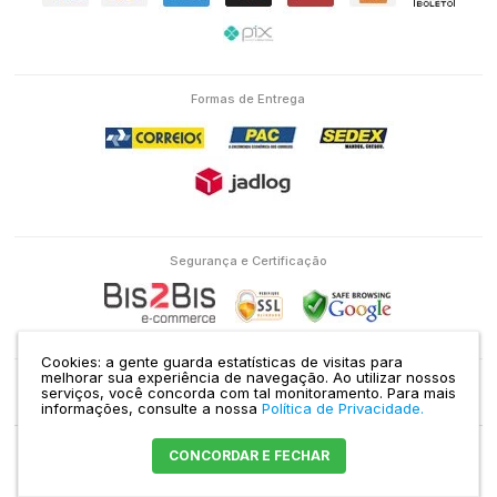
Formas de Entrega
Segurança e Certificação
Cookies: a gente guarda estatísticas de visitas para
melhorar sua experiência de navegação. Ao utilizar nossos
serviços, você concorda com tal monitoramento.
Para mais
Eletron Service Comércio e Serviço Ltda | CNPJ: 04.586.463/0001-38 | RUA
informações, consulte a nossa
Política de Privacidade.
DOMINGOS DE MORAIS, 1435 VILA MARIANA SÃO PAULO - SP |
Mapa do site
CONCORDAR E FECHAR
Crie sua loja virtual
com a melhor empresa de e-commerce do Brasil.