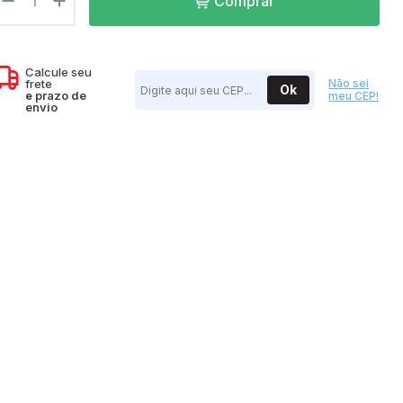
Comprar
07h as 17h
Calcule seu
frete
Não sei
Ok
e
prazo de
meu CEP!
envio