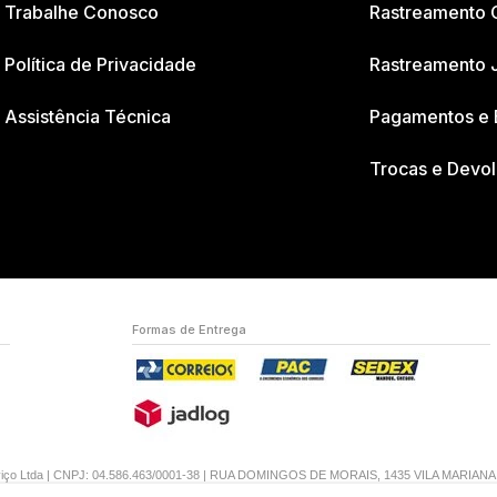
Trabalhe Conosco
Rastreamento 
Política de Privacidade
Rastreamento 
Assistência Técnica
Pagamentos e 
Trocas e Devo
Formas de Entrega
erviço Ltda | CNPJ: 04.586.463/0001-38 | RUA DOMINGOS DE MORAIS, 1435 VILA MARIAN