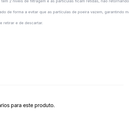
 tem 2 níveis de filtragem e as partículas ficam retidas, não retornand
cado de forma a evitar que as partículas de poeira vazem, garantindo mai
e retirar e de descartar.
ios para este produto.