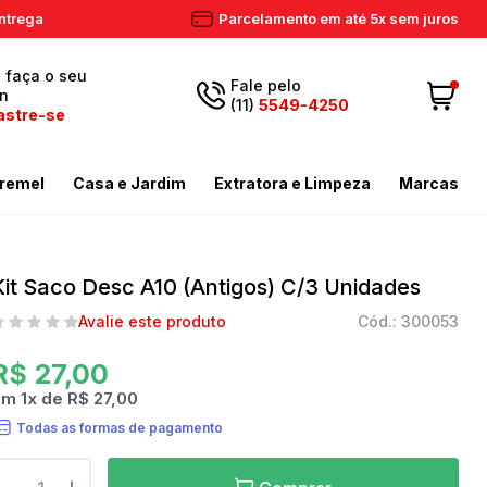
ntrega
Parcelamento em até 5x sem juros
, faça o seu
Fale pelo
in
(11)
5549-4250
astre-se
5549-
Fazer login
11
remel
Casa e Jardim
Extratora e Limpeza
Marcas
4250
 Cadastre-se
ador de Gramas
dores
Aspiradores Profissionais
Email
Meus dados
ador de Gramas
iras
Enceradeiras
Kit Saco Desc A10 (Antigos) C/3 Unidades
peza
as / Tostadores
Extratora
Meus pedidos
Avalie este produto
Cód.: 300053
ira
 e Circulador
Limpador a Vapor
contato@eletronservice.com.br
Acessórios Limpeza
R$ 27,00
Horário de
dor de Cerca Viva
Acessórios Varredeiras
em
1
x
de
R$ 27,00
r de Ar
Mop de Limpeza
atendimento
Todas as formas de pagamento
Seg a sex. das
mas