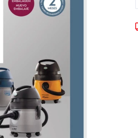
Torradeira
Liquidificador
Desengripante
Sanduicheira Peças
Mixer
icorte
Umidificador Peças
Panelas Elétricas