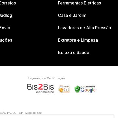
Correios
Ferramentas Elétricas
Jadlog
Casa e Jardim
Envio
Lavadoras de Alta Pressão
luções
Extratora e Limpeza
Beleza e Saúde
Segurança e Certificação
A SÃO PAULO - SP |
Mapa do site