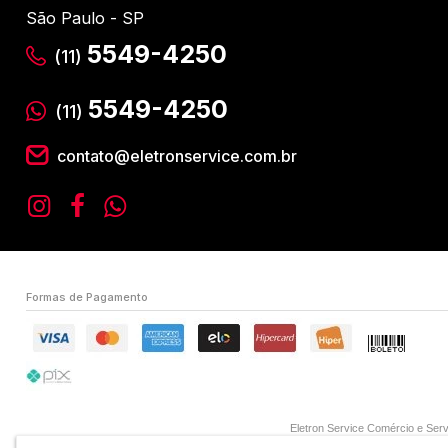
São Paulo - SP
5549-4250
(11)
5549-4250
(11)
contato@eletronservice.com.br
Formas de Pagamento
Eletron Service Comércio e S