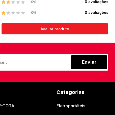
0%
0 avaliações
0%
0 avaliações
Avaliar produto
Enviar
Categorias
 E-TOTAL
Eletroportáteis