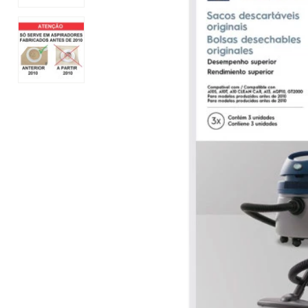
Mixer
Serras Marmores
Lavadoras de Alta Pressão
Processadores
Serras Tico-Tico
Instrumentos de Medição
Ventilador
Serras Rápidas / Pol
Cozinha Profissional
Ferramentas a Bateria
Beleza e Saúde