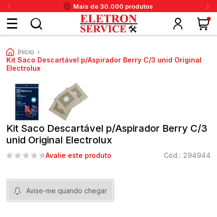
Mais de 30.000 produtos
Fazer
Início
›
login
Kit Saco Descartável p/Aspirador Berry C/3 unid Original
Electrolux
ou
ritânia
Panex
Krups
Taiff
Faet
Daneva
Eletrolux
DeWalt
Layr
Skymsen
Karcher
IPC
Cadastre-
se
Kit Saco Descartável p/Aspirador Berry C/3
unid Original Electrolux
Avalie este produto
Cód.: 294944
Meus
dados
Avise-me quando chegar
Meus