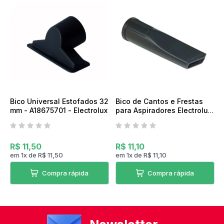
Bico Universal Estofados 32
Bico de Cantos e Frestas
mm - A18675701 - Electrolux
para Aspiradores Electrolux
32mm - Electrolux
R$ 11,50
R$ 11,10
em
1
x
de
R$ 11,50
em
1
x
de
R$ 11,10
Compra rápida
Compra rápida