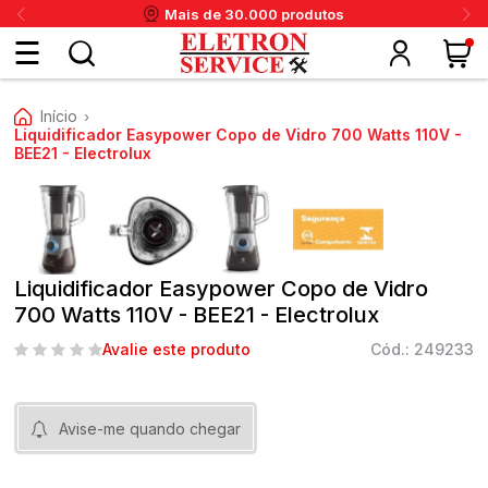
Mais de 30.000 produtos
Fazer
Início
›
login
Liquidificador Easypower Copo de Vidro 700 Watts 110V -
BEE21 - Electrolux
ou
ritânia
Panex
Krups
Taiff
Faet
Daneva
Eletrolux
DeWalt
Layr
Skymsen
Karcher
IPC
Cadastre-
se
Liquidificador Easypower Copo de Vidro
700 Watts 110V - BEE21 - Electrolux
Avalie este produto
Cód.: 249233
Meus
dados
Avise-me quando chegar
Meus