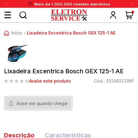
Mais de 1.000.000 clientes atendidos
Fazer
Início
Lixadeira Excentrica Bosch GEX 125-1 AE
›
login
ou
ritânia
Panex
Krups
Taiff
Faet
Daneva
Eletrolux
DeWalt
Layr
Skymsen
Karcher
IPC
Cadastre-
Lixadeira Excentrica Bosch GEX 125-1 AE
se
Avalie este produto
Cód.: 251482CONF
Meus
Avise-me quando chegar
dados
Descrição
Características
Meus