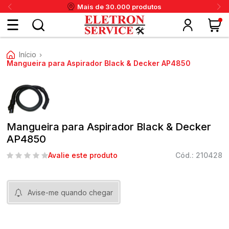
Mais de 30.000 produtos
Fazer
Início
›
login
Mangueira para Aspirador Black & Decker AP4850
ou
ritânia
Panex
Krups
Taiff
Faet
Daneva
Eletrolux
DeWalt
Layr
Skymsen
Karcher
IPC
Cadastre-
Mangueira para Aspirador Black & Decker
se
AP4850
Avalie este produto
Cód.: 210428
Meus
dados
Avise-me quando chegar
Meus