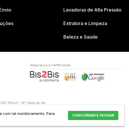
Envio
Lavadoras de Alta Pressão
luções
Extratora e Limpeza
Beleza e Saúde
Segurança e Certificação
A SÃO PAULO - SP |
Mapa do site
da com tal monitoramento.
Para
CONCORDAR E FECHAR