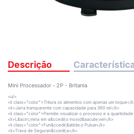
Descrição
Característic
Mini Processador - 2P - Britania
<ul>
<li class="color">Tritura os alimentos com apenas um toque</l
<li>Jarra transparente com capacidade para 360 ml</li>
<li class="color">Permite visualizar o processo e a quantidade
<li>L&acirc;mina em a&ccedil;o inoxid&aacute;vel</li>
<li class="color">Fun&ccedil;&atilde;o Pulsar</li>
<li>Trava de Seguran&ccedil;a</li>