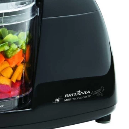
Torradeira
Liquidificador
Desengripante
Sanduicheira Peças
Mixer
icorte
Umidificador Peças
Panelas Elétricas