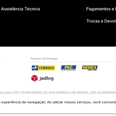
Assistência Técnica
Pagamentos e 
Trocas e Devo
Formas de Entrega
erviço Ltda | CNPJ: 04.586.463/0001-38 | RUA DOMINGOS DE MORAIS, 1435 VILA MARIAN
ua experiência de navegação. Ao utilizar nossos serviços, você concor
Crie sua loja virtual
com a melhor empresa de e-commerce do Brasil.