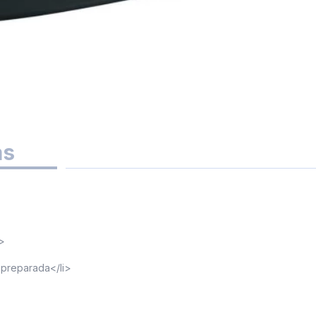
as
i>
 preparada</li>