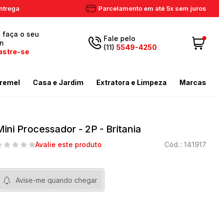
ntrega
Parcelamento em até 5x sem juros
, faça o seu
Fale pelo
in
(11)
5549-4250
astre-se
5549-
Fazer login
11
remel
Casa e Jardim
Extratora e Limpeza
Marcas
4250
 Cadastre-se
ador de Gramas
dores
Aspiradores Profissionais
Email
Meus dados
ador de Gramas
iras
Enceradeiras
Mini Processador - 2P - Britania
peza
as / Tostadores
Extratora
Meus pedidos
Avalie este produto
Cód.: 141917
ira
 e Circulador
Limpador a Vapor
contato@eletronservice.com.br
Acessórios Limpeza
Horário de
dor de Cerca Viva
Acessórios Varredeiras
Avise-me quando chegar
r de Ar
Mop de Limpeza
atendimento
Seg a sex. das
mas