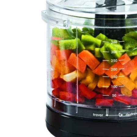
Mixer
Serras Marmores
Lavadoras de Alta Pressão
Processadores
Serras Tico-Tico
Instrumentos de Medição
Ventilador
Serras Rápidas / Pol
Cozinha Profissional
Ferramentas a Bateria
Beleza e Saúde