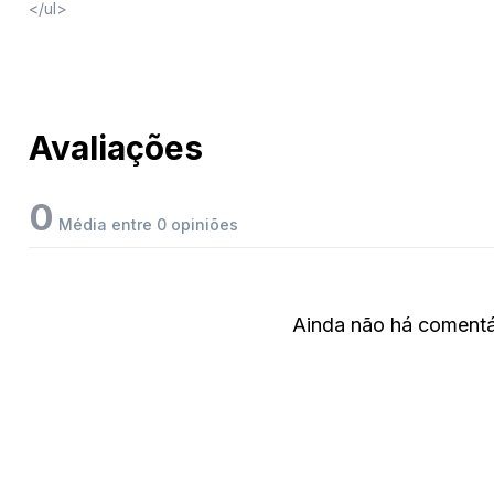
</ul>
Avaliações
0
Média entre 0 opiniões
Ainda não há comentár