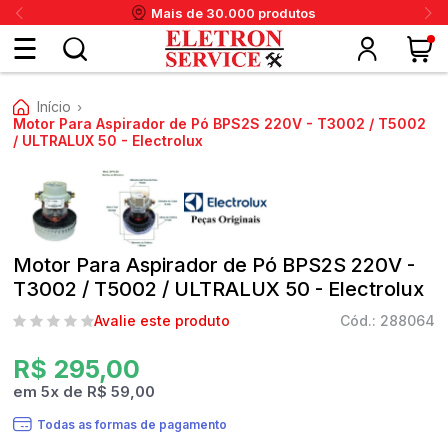
Mais de 30.000 produtos
Fazer
Início
›
login
Motor Para Aspirador de Pó BPS2S 220V - T3002 / T5002
/ ULTRALUX 50 - Electrolux
ou
ritânia
Panex
Krups
Taiff
Faet
Daneva
Eletrolux
DeWalt
Layr
Skymsen
Karcher
IPC
Cadastre-
se
Motor Para Aspirador de Pó BPS2S 220V -
T3002 / T5002 / ULTRALUX 50 - Electrolux
Avalie este produto
Cód.: 288064
Meus
R$ 295,00
dados
em
5
x
de
R$ 59,00
Todas as formas de pagamento
Meus