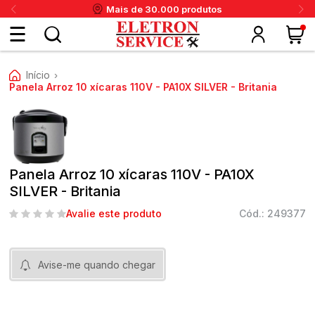
Mais de 30.000 produtos
Fazer
Início
›
login
Panela Arroz 10 xícaras 110V - PA10X SILVER - Britania
ou
ritânia
Panex
Krups
Taiff
Faet
Daneva
Eletrolux
DeWalt
Layr
Skymsen
Karcher
IPC
Cadastre-
Panela Arroz 10 xícaras 110V - PA10X
se
SILVER - Britania
Avalie este produto
Cód.: 249377
Meus
dados
Avise-me quando chegar
Meus