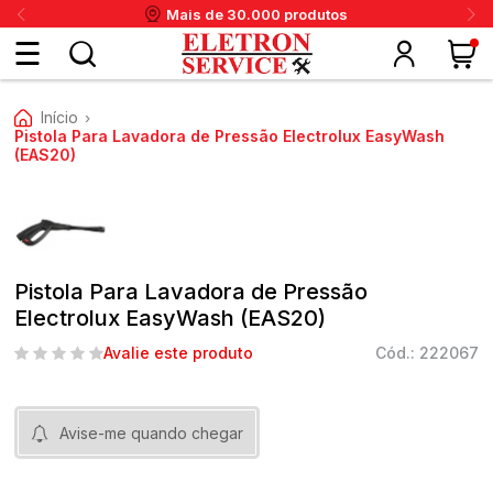
Mais de 30.000 produtos
Fazer
Início
›
login
Pistola Para Lavadora de Pressão Electrolux EasyWash
(EAS20)
ou
ritânia
Panex
Krups
Taiff
Faet
Daneva
Eletrolux
DeWalt
Layr
Skymsen
Karcher
IPC
Cadastre-
se
Pistola Para Lavadora de Pressão
Electrolux EasyWash (EAS20)
Avalie este produto
Cód.: 222067
Meus
dados
Avise-me quando chegar
Meus