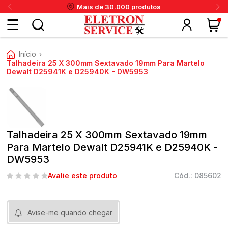
Mais de 30.000 produtos
Fazer
Início
›
login
Talhadeira 25 X 300mm Sextavado 19mm Para Martelo
Dewalt D25941K e D25940K - DW5953
ou
ritânia
Panex
Krups
Taiff
Faet
Daneva
Eletrolux
DeWalt
Layr
Skymsen
Karcher
IPC
Cadastre-
se
Talhadeira 25 X 300mm Sextavado 19mm
Para Martelo Dewalt D25941K e D25940K -
DW5953
Meus
Avalie este produto
Cód.: 085602
dados
Avise-me quando chegar
Meus