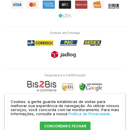
Formas de Entrega
Segurança e Certificação
Cookies: a gente guarda estatísticas de visitas para
melhorar sua experiência de navegação. Ao utilizar nossos
serviços, você concorda com tal monitoramento.
Para mais
Eletron Service Comércio e Serviço Ltda | CNPJ: 04.586.463/0001-38 | RUA
informações, consulte a nossa
Política de Privacidade.
DOMINGOS DE MORAIS, 1435 VILA MARIANA SÃO PAULO - SP |
Mapa do site
CONCORDAR E FECHAR